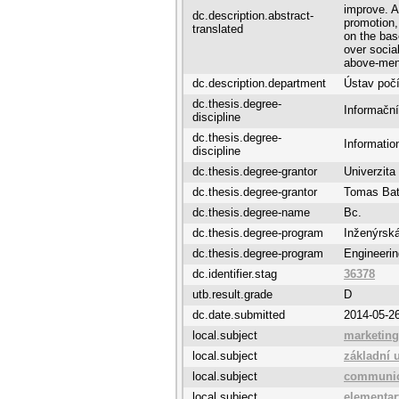
improve. Af
dc.description.abstract-
promotion,
translated
on the bas
over socia
above-ment
dc.description.department
Ústav poč
dc.thesis.degree-
Informační
discipline
dc.thesis.degree-
Informatio
discipline
dc.thesis.degree-grantor
Univerzita
dc.thesis.degree-grantor
Tomas Bata
dc.thesis.degree-name
Bc.
dc.thesis.degree-program
Inženýrská
dc.thesis.degree-program
Engineerin
dc.identifier.stag
36378
utb.result.grade
D
dc.date.submitted
2014-05-2
local.subject
marketin
local.subject
základní 
local.subject
communica
local.subject
elementar