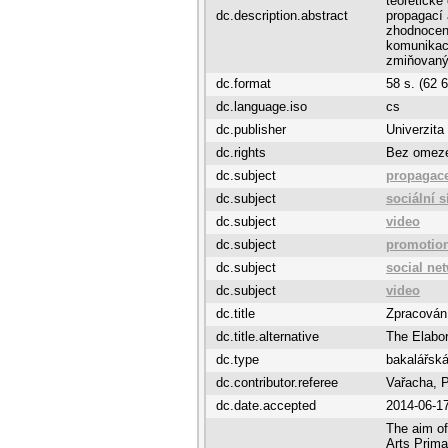
teoretické
dc.description.abstract
propagací 
zhodnocení
komunikace
zmiňovaný
dc.format
58 s. (62 
dc.language.iso
cs
dc.publisher
Univerzita
dc.rights
Bez omez
dc.subject
propagac
dc.subject
sociální s
dc.subject
video
dc.subject
promotio
dc.subject
social ne
dc.subject
video
dc.title
Zpracován
dc.title.alternative
The Elabor
dc.type
bakalářská
dc.contributor.referee
Vařacha, 
dc.date.accepted
2014-06-1
The aim of
Arts Prima