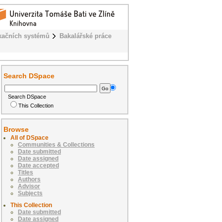
kačních systémů
Bakalářské práce
Search DSpace
Search DSpace
This Collection
Browse
All of DSpace
Communities & Collections
Date submitted
Date assigned
Date accepted
Titles
Authors
Advisor
Subjects
This Collection
Date submitted
Date assigned