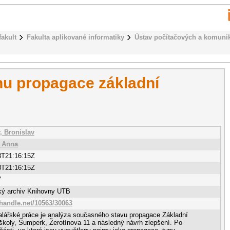
fakult
Fakulta aplikované informatiky
Ústav počítačových a komuni
hu propagace základní
 Bronislav
, Anna
8T21:16:15Z
8T21:16:15Z
7
cký archiv Knihovny UTB
.handle.net/10563/30063
alářské práce je analýza současného stavu propagace Základní
koly, Šumperk, Žerotínova 11 a následný návrh zlepšení. Po