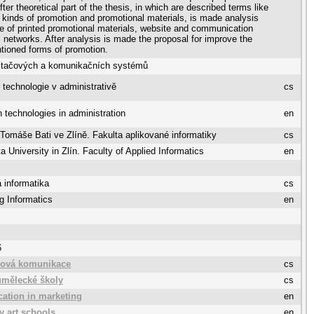
ter theoretical part of the thesis, in which are described terms like
 kinds of promotion and promotional materials, is made analysis
e of printed promotional materials, website and communication
l networks. After analysis is made the proposal for improve the
ioned forms of promotion.
ítačových a komunikačních systémů
 technologie v administrativě
cs
n technologies in administration
en
 Tomáše Bati ve Zlíně. Fakulta aplikované informatiky
cs
 University in Zlín. Faculty of Applied Informatics
en
 informatika
cs
g Informatics
en
6
gová komunikace
cs
umělecké školy
cs
tion in marketing
en
y art schools
en