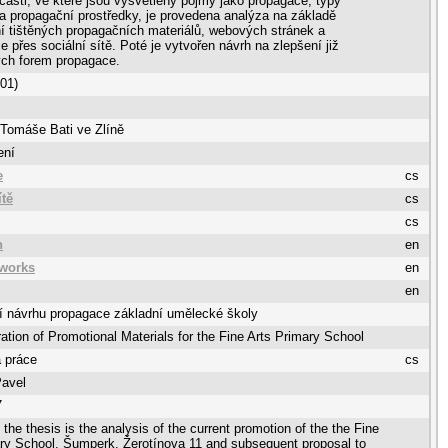
 části, ve které jsou vysvětleny pojmy jako propagace, typy
a propagační prostředky, je provedena analýza na základě
 tištěných propagačních materiálů, webových stránek a
 přes sociální sítě. Poté je vytvořen návrh na zlepšení již
ch forem propagace.
601)
 Tomáše Bati ve Zlíně
ení
e
cs
ítě
cs
cs
n
en
tworks
en
en
í návrhu propagace základní umělecké školy
ation of Promotional Materials for the Fine Arts Primary School
 práce
cs
Pavel
7
 the thesis is the analysis of the current promotion of the the Fine
ry School, Šumperk, Žerotínova 11 and subsequent proposal to