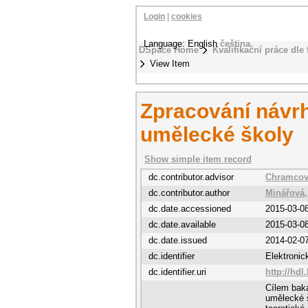
Login
|
cookies
Language: English
čeština
DSpace Home
Kvalifikační práce dle 
View Item
Zpracování návr
umělecké školy
Show simple item record
dc.contributor.advisor
Chramcov,
dc.contributor.author
Minářová
dc.date.accessioned
2015-03-0
dc.date.available
2015-03-0
dc.date.issued
2014-02-0
dc.identifier
Elektroni
dc.identifier.uri
http://hdl
Cílem bak
umělecké š