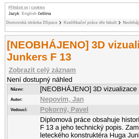
Přihlásit se
|
cookies
Jazyk:
English
čeština
Domovská stránka DSpace
Kvalifikační práce dle fakult
Neobháj
[NEOBHÁJENO] 3D vizualiz
Junkers F 13
Zobrazit celý záznam
Není dostupný náhled
[NEOBHÁJENO] 3D vizualizace l
Název:
Nepovím, Jan
Autor:
Pokorný, Pavel
Vedoucí:
Diplomová práce obsahuje histori
F 13 a jeho technický popis. Zam
leteckého konstruktéra Huga Jun