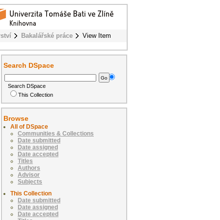
ství
Bakalářské práce
View Item
Search DSpace
Search DSpace
This Collection
Browse
All of DSpace
Communities & Collections
Date submitted
Date assigned
Date accepted
Titles
Authors
Advisor
Subjects
This Collection
Date submitted
Date assigned
Date accepted