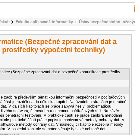
fakult
Fakulta aplikované informatiky
Ústav bezpečnostního inženýr
rmatice (Bezpečné zpracování dat a
prostředky výpočetní techniky)
rmatice (Bezpečné zpracování dat a bezpečná komunikace prostředky
se zaobírá především tématikou informační bezpečnosti v počítačových
ká část je rozdělena do několika kapitol. Na úvodních stranách je stručně
dat. V dalších kapitolách se práce zabývá hesly, problematikou
dlivého softwaru, šifrováním a ochranou počítačových sítí. Na závěr
řeší penetrační testování. V praktické části se práce zaobírá metodami
pitole praktické části práce popisuje hardwarové metody ochrany dat. V
 softwarové metody ochrany dat. V následující kapitole rozebírá metody
ím. V poslední kapitole se práce věnuje fyzické ochraně dat.