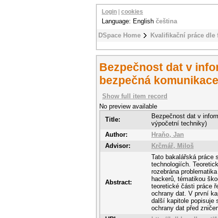
Login
|
cookies
Language: English
čeština
DSpace Home
Kvalifikační práce dle 
Bezpečnost dat v info
bezpečná komunikace 
Show full item record
No preview available
Bezpečnost dat v info
Title:
výpočetní techniky)
Author:
Hraňo, Jan
Advisor:
Krčmář, Miloš
Tato bakalářská práce 
technologiích. Teoretic
rozebrána problematika 
hackerů, tématikou ško
Abstract:
teoretické části práce 
ochrany dat. V první ka
další kapitole popisuje
ochrany dat před zničen