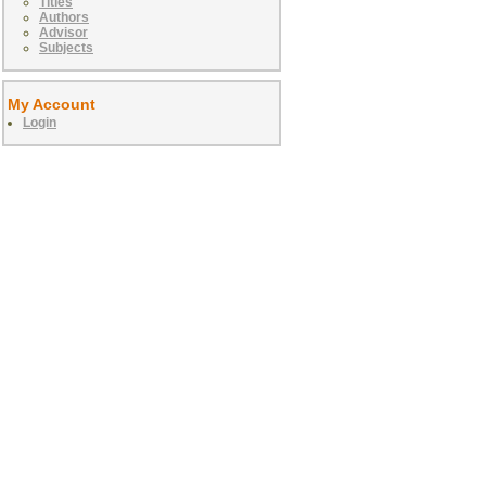
Titles
Authors
Advisor
Subjects
My Account
Login