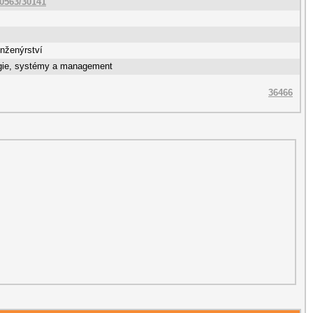
10563/30141
nženýrství
gie, systémy a management
36466