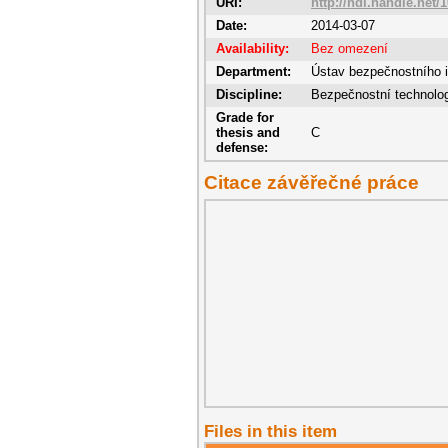
URI:
http://hdl.handle.net/
Date:
2014-03-07
Availability:
Bez omezení
Department:
Ústav bezpečnostního i
Discipline:
Bezpečnostní technolo
Grade for
thesis and
C
defense:
Citace závěřečné práce
Files in this item