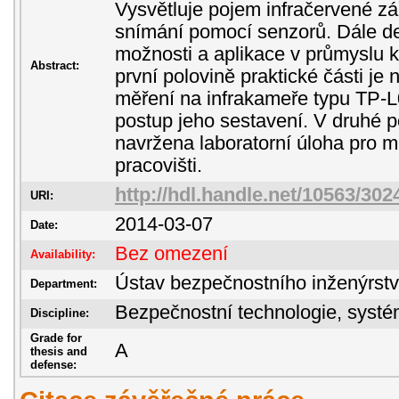
Vysvětluje pojem infračervené zář
snímání pomocí senzorů. Dále de
možnosti a aplikace v průmyslu 
Abstract:
první polovině praktické části je
měření na infrakameře typu TP-
postup jeho sestavení. V druhé po
navržena laboratorní úloha pro m
pracovišti.
http://hdl.handle.net/10563/302
URI:
2014-03-07
Date:
Bez omezení
Availability:
Ústav bezpečnostního inženýrstv
Department:
Bezpečnostní technologie, sys
Discipline:
Grade for
A
thesis and
defense: