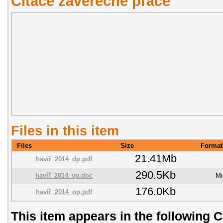
Citace závěřečné práce
Files in this item
Files
Size
Format
21.41Mb
havíř_2014_dp.pdf
290.5Kb
havíř_2014_vp.doc
Mi
176.0Kb
havíř_2014_op.pdf
This item appears in the following C