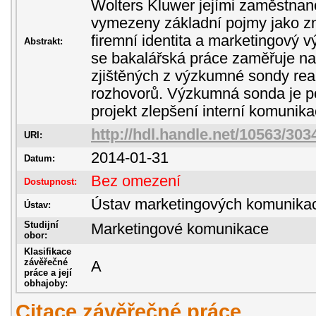
Wolters Kluwer jejími zaměstnanci
vymezeny základní pojmy jako zn
firemní identita a marketingový v
Abstrakt:
se bakalářská práce zaměřuje na 
zjištěných z výzkumné sondy rea
rozhovorů. Výzkumná sonda je po
projekt zlepšení interní komunik
http://hdl.handle.net/10563/303
URI:
2014-01-31
Datum:
Bez omezení
Dostupnost:
Ústav marketingových komunika
Ústav:
Studijní
Marketingové komunikace
obor:
Klasifikace
závěřečné
A
práce a její
obhajoby:
Citace závěřečné práce