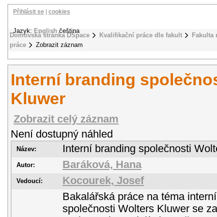
Přihlásit se
|
cookies
Jazyk:
English
čeština
Domovská stránka DSpace
Kvalifikační práce dle fakult
Fakulta
práce
Zobrazit záznam
Interní branding společnos
Kluwer
Zobrazit celý záznam
Není dostupný náhled
Interní branding společnosti Wol
Název:
Baráková, Hana
Autor:
Kocourek, Josef
Vedoucí:
Bakalářská práce na téma intern
společnosti Wolters Kluwer se 