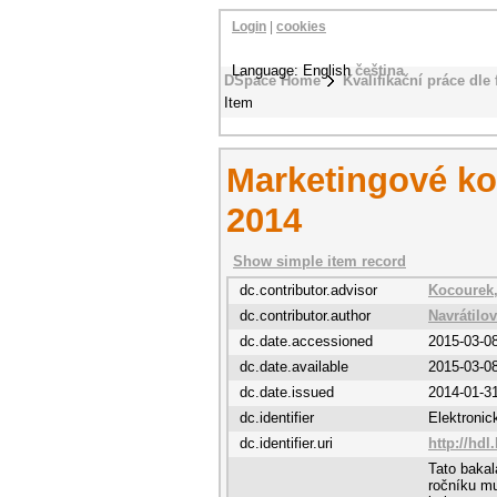
Login
|
cookies
Language: English
čeština
DSpace Home
Kvalifikační práce dle 
Item
Marketingové ko
2014
Show simple item record
dc.contributor.advisor
Kocourek,
dc.contributor.author
Navrátilo
dc.date.accessioned
2015-03-0
dc.date.available
2015-03-0
dc.date.issued
2014-01-3
dc.identifier
Elektroni
dc.identifier.uri
http://hdl
Tato baka
ročníku mu