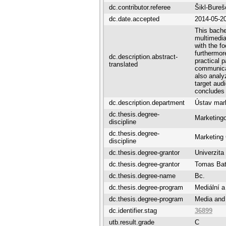
dc.contributor.referee
Šikl-Bure
dc.date.accepted
2014-05-2
This bache
multimedia 
with the f
furthermor
dc.description.abstract-
practical 
translated
communicat
also analy
target aud
concludes 
dc.description.department
Ústav mar
dc.thesis.degree-
Marketing
discipline
dc.thesis.degree-
Marketing
discipline
dc.thesis.degree-grantor
Univerzita
dc.thesis.degree-grantor
Tomas Bata
dc.thesis.degree-name
Bc.
dc.thesis.degree-program
Mediální a
dc.thesis.degree-program
Media and
dc.identifier.stag
36899
utb.result.grade
C