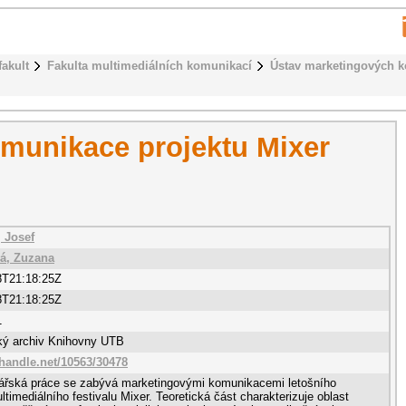
fakult
Fakulta multimediálních komunikací
Ústav marketingových 
munikace projektu Mixer
 Josef
vá, Zuzana
8T21:18:25Z
8T21:18:25Z
1
cký archiv Knihovny UTB
.handle.net/10563/30478
lářská práce se zabývá marketingovými komunikacemi letošního
ltimediálního festivalu Mixer. Teoretická část charakterizuje oblast