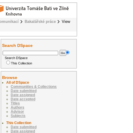
komunikací
Bakalářské práce
View
Search DSpace
Search DSpace
This Collection
Browse
All of DSpace
Communities & Collections
Date submitted
Date assigned
Date accepted
Titles
Authors
Advisor
Subjects
This Collection
Date submitted
Date assigned