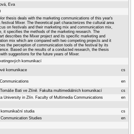
šová, Eva
0
lor thesis deals with the marketing communications of this year's
festival Mixer. The theoretical part characterizes the cultural area
ocus on festivals and their marketing mix and communication mix,
e, it specifies the methods of the marketing research. The
part describes the Mixer project and its specific marketing and
ion mix which are compared with two competing projects and it
zes the perception of communication tools of the festival by its
ience. Based on the results of a conducted research, the thesis
with suggestions for the future years of Mixer.
ketingových komunikací
ové komunikace
cs
 Communications
en
 Tomáše Bati ve Zlíně. Fakulta multimediálních komunikací
cs
 University in Zlín. Faculty of Multimedia Communications
en
 komunikační studia
cs
 Communication Studies
en