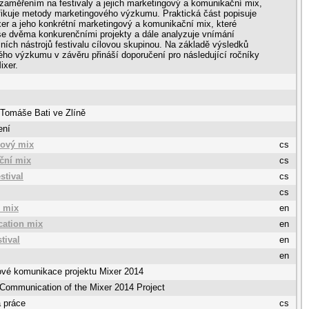
 zaměřením na festivaly a jejich marketingový a komunikační mix,
fikuje metody marketingového výzkumu. Praktická část popisuje
xer a jeho konkrétní marketingový a komunikační mix, které
e dvěma konkurenčními projekty a dále analyzuje vnímání
ích nástrojů festivalu cílovou skupinou. Na základě výsledků
ého výzkumu v závěru přináší doporučení pro následující ročníky
ixer.
 Tomáše Bati ve Zlíně
ení
gový mix
cs
ční mix
cs
estival
cs
cs
 mix
en
ation mix
en
stival
en
en
ové komunikace projektu Mixer 2014
Communication of the Mixer 2014 Project
 práce
cs