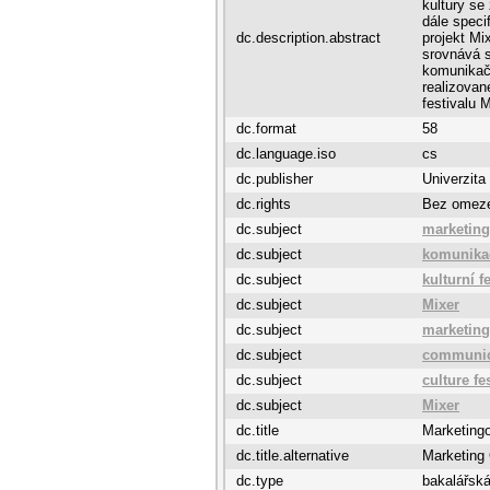
kultury se
dále speci
dc.description.abstract
projekt Mi
srovnává s
komunikačn
realizovan
festivalu M
dc.format
58
dc.language.iso
cs
dc.publisher
Univerzita
dc.rights
Bez omez
dc.subject
marketin
dc.subject
komunika
dc.subject
kulturní f
dc.subject
Mixer
dc.subject
marketing
dc.subject
communic
dc.subject
culture fe
dc.subject
Mixer
dc.title
Marketing
dc.title.alternative
Marketing 
dc.type
bakalářská