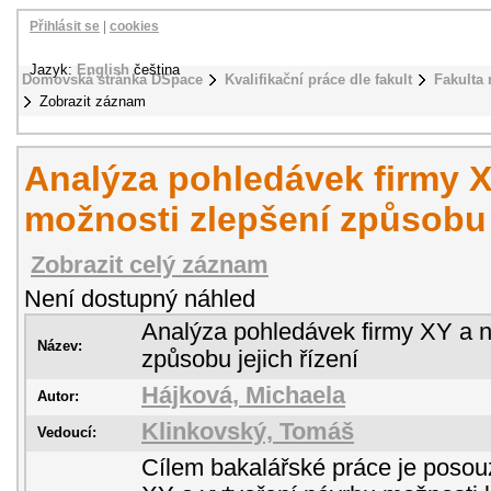
Přihlásit se
|
cookies
Jazyk:
English
čeština
Domovská stránka DSpace
Kvalifikační práce dle fakult
Fakulta
Zobrazit záznam
Analýza pohledávek firmy X
možnosti zlepšení způsobu j
Zobrazit celý záznam
Není dostupný náhled
Analýza pohledávek firmy XY a n
Název:
způsobu jejich řízení
Hájková, Michaela
Autor:
Klinkovský, Tomáš
Vedoucí:
Cílem bakalářské práce je posou