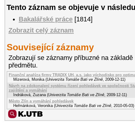
Tento záznam se objevuje v následu
Bakalářské práce
[1814]
Zobrazit celý záznam
Související záznamy
Zobrazují se záznamy příbuzné na základě 
předmětu.
Finanční analýza firmy TRADIX UH, a.s. jako východisko pro optima
Mizerová, Monika
(
Univerzita Tomáše Bati ve Zlíně
,
2009-12-11
)
Návrh na zdokonalení systému řízení pohledávek ve společnosti Stav
zajištění a vymáhání
Indráková, Zuzana
(
Univerzita Tomáše Bati ve Zlíně
,
2009-12-11
)
Město Zlín a vymáhání pohledávek
Heřmánková, Veronika
(
Univerzita Tomáše Bati ve Zlíně
,
2010-05-03
)