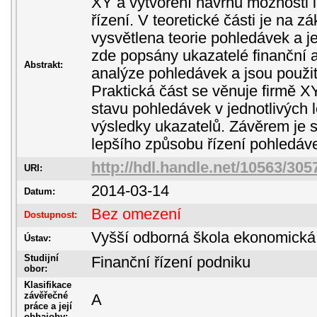
XY a vytvoření návrhu možnosti l
řízení. V teoretické části je na z
vysvětlena teorie pohledávek a je
zde popsány ukazatelé finanční an
Abstrakt:
analýze pohledávek a jsou použity
Praktická část se věnuje firmě X
stavu pohledávek v jednotlivých l
výsledky ukazatelů. Závěrem je 
lepšího způsobu řízení pohledáv
http://hdl.handle.net/10563/305
URI:
2014-03-14
Datum:
Bez omezení
Dostupnost:
Vyšší odborná škola ekonomická
Ústav:
Studijní
Finanční řízení podniku
obor:
Klasifikace
závěřečné
A
práce a její
obhajoby: