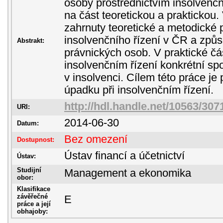
osoby prostřednictvím insolvenčn
na část teoretickou a praktickou. 
zahrnuty teoretické a metodické p
insolvenčního řízení v ČR a způ
Abstrakt:
právnických osob. V praktické čás
insolvenčním řízení konkrétní spol
v insolvenci. Cílem této práce je
úpadku při insolvenčním řízení.
http://hdl.handle.net/10563/307
URI:
2014-06-30
Datum:
Bez omezení
Dostupnost:
Ústav financí a účetnictví
Ústav:
Studijní
Management a ekonomika
obor:
Klasifikace
závěřečné
E
práce a její
obhajoby: