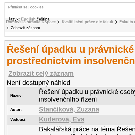
Přihlásit se
|
cookies
Jazyk:
English
čeština
Domovská stránka DSpace
Kvalifikační práce dle fakult
Fakulta
Zobrazit záznam
Řešení úpadku u právnické
prostřednictvím insolvenčn
Zobrazit celý záznam
Není dostupný náhled
Řešení úpadku u právnické osoby
Název:
insolvenčního řízení
Stančíková, Zuzana
Autor:
Kuderová, Eva
Vedoucí:
Bakalářská práce na téma Řešen