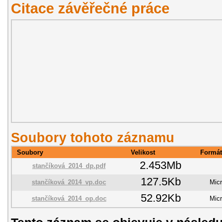
Citace závěřečné práce
Soubory tohoto záznamu
Soubory
Velikost
Formát
2.453Mb
stančíková_2014_dp.pdf
127.5Kb
stančíková_2014_vp.doc
Mic
52.92Kb
stančíková_2014_op.doc
Mic