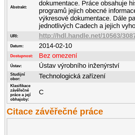
dokumentace. Práce obsahuje his
Abstrakt:
programů jejich obecné informac
výkresové dokumentace. Dále pa
jednotlivých Cadech a jejich vyh
http://hdl.handle.net/10563/308
URI:
2014-02-10
Datum:
Bez omezení
Dostupnost:
Ústav výrobního inženýrství
Ústav:
Studijní
Technologická zařízení
obor:
Klasifikace
závěřečné
C
práce a její
obhajoby:
Citace závěřečné práce