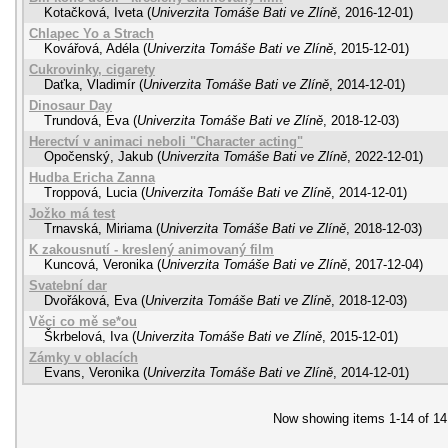
Kotačková, Iveta
(
Univerzita Tomáše Bati ve Zlíně
,
2016-12-01
)
Chlapec Yo a Strach
Kovářová, Adéla
(
Univerzita Tomáše Bati ve Zlíně
,
2015-12-01
)
Cukrovinky, cigarety
Daťka, Vladimír
(
Univerzita Tomáše Bati ve Zlíně
,
2014-12-01
)
Dinosaur Day
Trundová, Eva
(
Univerzita Tomáše Bati ve Zlíně
,
2018-12-03
)
Herectví v animaci neboli "Character acting"
Opočenský, Jakub
(
Univerzita Tomáše Bati ve Zlíně
,
2022-12-01
)
Hudba Ericha Zanna
Troppová, Lucia
(
Univerzita Tomáše Bati ve Zlíně
,
2014-12-01
)
Jožko má test
Trnavská, Miriama
(
Univerzita Tomáše Bati ve Zlíně
,
2018-12-03
)
K zakousnutí - kreslený animovaný film
Kuncová, Veronika
(
Univerzita Tomáše Bati ve Zlíně
,
2017-12-04
)
Svatební dar
Dvořáková, Eva
(
Univerzita Tomáše Bati ve Zlíně
,
2018-12-03
)
Věci co mě se*ou
Škrbelová, Iva
(
Univerzita Tomáše Bati ve Zlíně
,
2015-12-01
)
Zámky v oblacích
Evans, Veronika
(
Univerzita Tomáše Bati ve Zlíně
,
2014-12-01
)
Now showing items 1-14 of 14