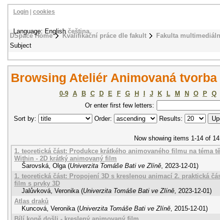
Login
|
cookies
Language: English
čeština
DSpace Home
Kvalifikační práce dle fakult
Fakulta multimediál
Subject
Browsing Ateliér Animovaná tvorba
0-9
A
B
C
D
E
F
G
H
I
J
K
L
M
N
O
P
Q
Or enter first few letters:
Sort by:
Order:
Results:
Now showing items 1-14 of 14
1. teoretická část: Produkce krátkého animovaného filmu na téma tě
Within - 2D krátký animovaný film
Šarovská, Olga
(
Univerzita Tomáše Bati ve Zlíně
,
2023-12-01
)
1. teoretická část: Propojení 3D s kreslenou animací 2. praktická č
film s prvky 3D
Jalůvková, Veronika
(
Univerzita Tomáše Bati ve Zlíně
,
2023-12-01
)
Atlas draků
Kuncová, Veronika
(
Univerzita Tomáše Bati ve Zlíně
,
2015-12-01
)
Bílí koně došli - kreslený animovaný film