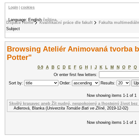
Login
|
cookies
Language: English
čeština
DSpace Home
Kvalifikační práce dle fakult
Fakulta multimediál
Subject
Browsing Ateliér Animovaná tvorba b
Potter"
0-9
A
B
C
D
E
F
G
H
I
J
K
L
M
N
O
P
Q
Or enter first few letters:
Sort by:
Order:
Results:
Now showing items 1-1 of 1
Skvělý krasavec aneb Žít nudný, nespokojený a lhostejný život bez 
Adlerová, Blanka
(
Univerzita Tomáše Bati ve Zlíně
,
2019-12-02
)
Now showing items 1-1 of 1