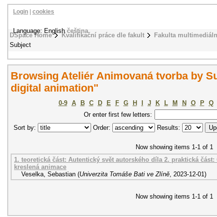
Login
|
cookies
Language: English
čeština
DSpace Home
Kvalifikační práce dle fakult
Fakulta multimediál
Subject
Browsing Ateliér Animovaná tvorba by S
digital animation"
0-9
A
B
C
D
E
F
G
H
I
J
K
L
M
N
O
P
Q
Or enter first few letters:
Sort by:
Order:
Results:
Now showing items 1-1 of 1
1. teoretická část: Autentický svět autorského díla 2. praktická část:
kreslená animace
Veselka, Sebastian
(
Univerzita Tomáše Bati ve Zlíně
,
2023-12-01
)
Now showing items 1-1 of 1