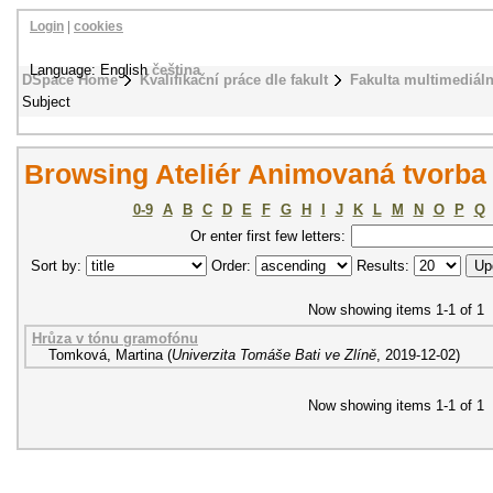
Login
|
cookies
Language: English
čeština
DSpace Home
Kvalifikační práce dle fakult
Fakulta multimediál
Subject
Browsing Ateliér Animovaná tvorba 
0-9
A
B
C
D
E
F
G
H
I
J
K
L
M
N
O
P
Q
Or enter first few letters:
Sort by:
Order:
Results:
Now showing items 1-1 of 1
Hrůza v tónu gramofónu
Tomková, Martina
(
Univerzita Tomáše Bati ve Zlíně
,
2019-12-02
)
Now showing items 1-1 of 1