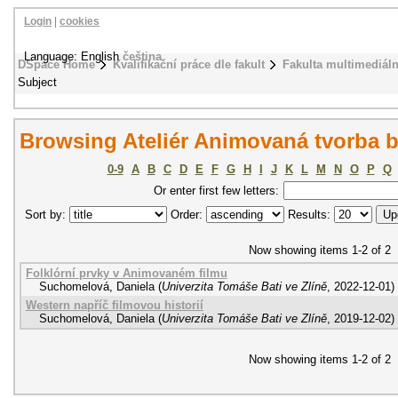
Login
|
cookies
Language: English
čeština
DSpace Home
Kvalifikační práce dle fakult
Fakulta multimediál
Subject
Browsing Ateliér Animovaná tvorba by
0-9
A
B
C
D
E
F
G
H
I
J
K
L
M
N
O
P
Q
Or enter first few letters:
Sort by:
Order:
Results:
Now showing items 1-2 of 2
Folklórní prvky v Animovaném filmu
Suchomelová, Daniela
(
Univerzita Tomáše Bati ve Zlíně
,
2022-12-01
)
Western napříč filmovou historií
Suchomelová, Daniela
(
Univerzita Tomáše Bati ve Zlíně
,
2019-12-02
)
Now showing items 1-2 of 2