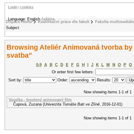
Login
|
cookies
Language: English
čeština
DSpace Home
Kvalifikační práce dle fakult
Fakulta multimediál
Subject
Browsing Ateliér Animovaná tvorba by 
svatba"
0-9
A
B
C
D
E
F
G
H
I
J
K
L
M
N
O
P
Q
Or enter first few letters:
Sort by:
Order:
Results:
Now showing items 1-1 of 1
Veselka - kreslený animovaný film
Čupová, Zuzana
(
Univerzita Tomáše Bati ve Zlíně
,
2016-12-01
)
Now showing items 1-1 of 1