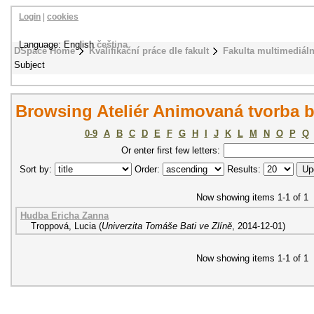
Login
|
cookies
Language: English
čeština
DSpace Home
Kvalifikační práce dle fakult
Fakulta multimediál
Subject
Browsing Ateliér Animovaná tvorba 
0-9
A
B
C
D
E
F
G
H
I
J
K
L
M
N
O
P
Q
Or enter first few letters:
Sort by:
Order:
Results:
Now showing items 1-1 of 1
Hudba Ericha Zanna
Troppová, Lucia
(
Univerzita Tomáše Bati ve Zlíně
,
2014-12-01
)
Now showing items 1-1 of 1