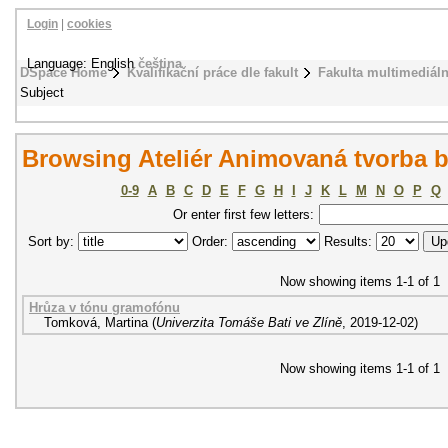
Login
|
cookies
Language: English
čeština
DSpace Home
Kvalifikační práce dle fakult
Fakulta multimediál
Subject
Browsing Ateliér Animovaná tvorba b
0-9
A
B
C
D
E
F
G
H
I
J
K
L
M
N
O
P
Q
Or enter first few letters:
Sort by:
Order:
Results:
Now showing items 1-1 of 1
Hrůza v tónu gramofónu
Tomková, Martina
(
Univerzita Tomáše Bati ve Zlíně
,
2019-12-02
)
Now showing items 1-1 of 1