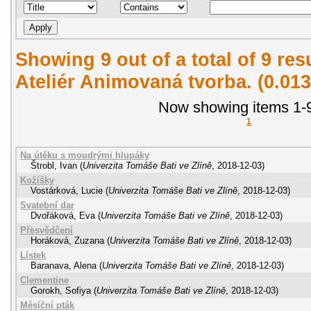
Showing 9 out of a total of 9 re
Ateliér Animovaná tvorba. (0.01
Now showing items 1-9
1
Na útěku s moudrými hlupáky
Štrobl, Ivan
(
Univerzita Tomáše Bati ve Zlíně
,
2018-12-03
)
Kožíšky
Vostárková, Lucie
(
Univerzita Tomáše Bati ve Zlíně
,
2018-12-03
)
Svatební dar
Dvořáková, Eva
(
Univerzita Tomáše Bati ve Zlíně
,
2018-12-03
)
Přesvědčení
Horáková, Zuzana
(
Univerzita Tomáše Bati ve Zlíně
,
2018-12-03
)
Lístek
Baranava, Alena
(
Univerzita Tomáše Bati ve Zlíně
,
2018-12-03
)
Clementine
Gorokh, Sofiya
(
Univerzita Tomáše Bati ve Zlíně
,
2018-12-03
)
Měsíční pták