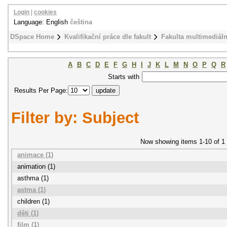
Login
|
cookies
Language: English
čeština
DSpace Home
Kvalifikační práce dle fakult
Fakulta multimediál
A
B
C
D
E
F
G
H
I
J
K
L
M
N
O
P
Q
R
Starts with
Results Per Page:
Filter by: Subject
Now showing items 1-10 of 1
animace (1)
animation (1)
asthma (1)
astma (1)
children (1)
děti (1)
film (1)