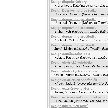
Design dioptrických brýlí
Krahulíková, Kateřina Johanka
(
Univer
Design Dopravního prostředku
Uhorskai, Radovan
(
Univerzita Tomáše
Design dopravního prostředku
Uhorskai, Radovan
(
Univerzita Tomáše
Design dopravního prostředku
Šlahař, Petr
(
Univerzita Tomáše Bati v
Design dopravního prostředku
Kuchárik, Matej
(
Univerzita Tomáše Ba
Design dopravního prostředku
Juráň, Michal
(
Univerzita Tomáše Bati
Design doručovacího bota
Kubica, Rastislav
(
Univerzita Tomáše 
Design elektrické koloběžky
Adamopulos, Filip
(
Univerzita Tomáše 
Design elektrických spotřebičů
Ondřej, Marek
(
Univerzita Tomáše Bati
Design elektrických spotřebičů
Kříbek, Tadeáš
(
Univerzita Tomáše Bat
Design exteriérového křesla
Janků, Simona
(
Univerzita Tomáše Bat
Design exteriéru autonomní lokomoti
Hunal, Jakub
(
Univerzita Tomáše Bati 
Design funerálních prvků