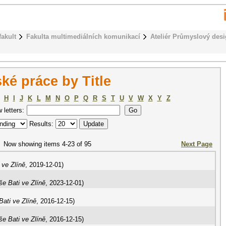
fakult
Fakulta multimediálních komunikací
Ateliér Průmyslový des
ké práce by Title
H
I
J
K
L
M
N
O
P
Q
R
S
T
U
V
W
X
Y
Z
w letters:
Results:
Now showing items 4-23 of 95
Next Page
 ve Zlíně
,
2019-12-01
)
e Bati ve Zlíně
,
2023-12-01
)
ati ve Zlíně
,
2016-12-15
)
e Bati ve Zlíně
,
2016-12-15
)