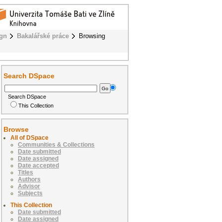
ign
Bakalářské práce
Browsing
Search DSpace
Search DSpace
This Collection
Browse
All of DSpace
Communities & Collections
Date submitted
Date assigned
Date accepted
Titles
Authors
Advisor
Subjects
This Collection
Date submitted
Date assigned