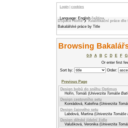
Login
|
cookies
Language: English
čeština
DSpace Home
Kvalifikační práce dle 
Bakalářské práce by Title
Browsing Bakalářs
0-9
A
B
C
D
E
F
G
Or enter first fe
Sort by:
Order:
Previous Page
Design bobů do sněhu Optimus
Hořín, Tomáš
(
Univerzita Tomáše Bati
Design cestovního setu
Konrádová, Kateřina
(
Univerzita Tomáš
Design čajového setu
Labdová, Martina
(
Univerzita Tomáše B
Design dětské jídelní židle
Valušková, Veronika
(
Univerzita Tomáš