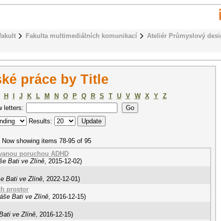
fakult
Fakulta multimediálních komunikací
Ateliér Průmyslový des
ké práce by Title
H
I
J
K
L
M
N
O
P
Q
R
S
T
U
V
W
X
Y
Z
w letters:
Results:
Now showing items 78-95 of 95
kovanou poruchou ADHD
e Bati ve Zlíně
,
2015-12-02
)
e Bati ve Zlíně
,
2022-12-01
)
ch prostor
áše Bati ve Zlíně
,
2016-12-15
)
ati ve Zlíně
,
2016-12-15
)