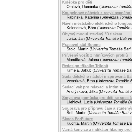
Kolébka pro děti
Oralová, Dominika
(
Univerzita Tomáše
Koupelnový nábytek z recyklovaného 
Rabinská, Kateřina
(
Univerzita Tomáše
Návrh městského elektrického longbo
Kolondrová, Bára
(
Univerzita Tomáše B
Obytný modul stavěný 3D tiskem
Jurča, Jan
(
Univerzita Tomáše Bati ve
Pracovní stůl Boome
Štolc, Martin
(
Univerzita Tomáše Bati 
Přívěsný vozík z hliníkových profilů
Mandíková, Jolana
(
Univerzita Tomáše
Redesign tříkolky Trilobit
Krmela, Jakub
(
Univerzita Tomáše Bat
Sada dětského nádobí inspirovaná B
Veverková, Ema
(
Univerzita Tomáše B
Sedací vak pro relaxaci a intimitu
Andrýsková, Jitka
(
Univerzita Tomáše 
Smyslová pomůcka pro děti se speciá
Ulehlová, Lucie
(
Univerzita Tomáše Ba
Souprava pro přípravu čaje a studený
Šefl, Martin
(
Univerzita Tomáše Bati v
Škoda ForFuture
Kuchta, Martin
(
Univerzita Tomáše Bat
Varná konvice a indikátor hladiny pro