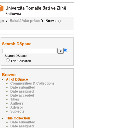
ign
Bakalářské práce
Browsing
Search DSpace
Search DSpace
This Collection
Browse
All of DSpace
Communities & Collections
Date submitted
Date assigned
Date accepted
Titles
Authors
Advisor
Subjects
This Collection
Date submitted
Date assigned