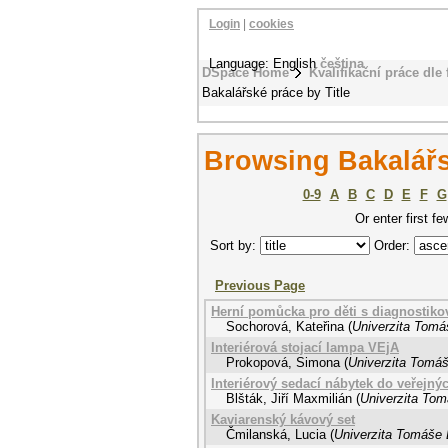
Login
|
cookies
Language: English
čeština
DSpace Home
Kvalifikační práce dle 
Bakalářské práce by Title
Browsing Bakalářs
0-9
A
B
C
D
E
F
G
Or enter first fe
Sort by:
Order:
Previous Page
Herní pomůcka pro děti s diagnosti
Sochorová, Kateřina
(
Univerzita Tomáš
Interiérová stojací lampa VEjA
Prokopová, Simona
(
Univerzita Tomáš
Interiérový sedací nábytek do veřejný
Blšták, Jiří Maxmilián
(
Univerzita Tom
Kaviarenský kávový set
Čmilanská, Lucia
(
Univerzita Tomáše B