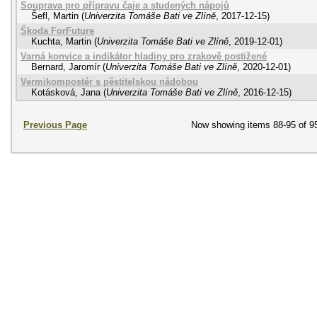
Souprava pro přípravu čaje a studených nápojů
Šefl, Martin
(
Univerzita Tomáše Bati ve Zlíně
,
2017-12-15
)
Škoda ForFuture
Kuchta, Martin
(
Univerzita Tomáše Bati ve Zlíně
,
2019-12-01
)
Varná konvice a indikátor hladiny pro zrakově postižené
Bernard, Jaromír
(
Univerzita Tomáše Bati ve Zlíně
,
2020-12-01
)
Vermikompostér s pěstitelskou nádobou
Kotásková, Jana
(
Univerzita Tomáše Bati ve Zlíně
,
2016-12-15
)
Previous Page
Now showing items 88-95 of 9