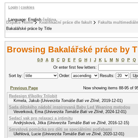
Login
|
cookies
Language: English
čeština
DSpace Home
Kvalifikační práce dle fakult
Fakulta multimediál
Bakalářské práce by Title
Browsing Bakalářské práce by Ti
0-9
A
B
C
D
E
F
G
H
I
J
K
L
M
N
O
P
Q
Or enter first few letters:
Sort by:
Order:
Results:
Previous Page
Now showing items 88-95 of 9
Redesign tříkolky Trilobit
Krmela, Jakub
(
Univerzita Tomáše Bati ve Zlíně
,
2019-12-01
)
Sada dětského nádobí inspirovaná Baby Led Weaning metodou
Veverková, Ema
(
Univerzita Tomáše Bati ve Zlíně
,
2024-12-01
)
Sedací vak pro relaxaci a intimitu
Andrýsková, Jitka
(
Univerzita Tomáše Bati ve Zlíně
,
2016-12-15
)
Smyslová pomůcka pro děti se speciálními potřebami
Ulehlová, Lucie
(
Univerzita Tomáše Bati ve Zlíně
,
2020-12-01
)