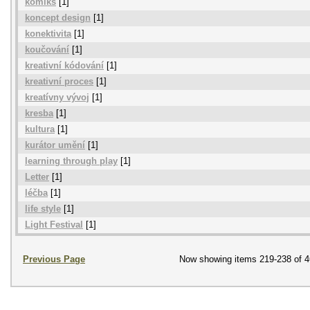
komiks
[1]
koncept design
[1]
konektivita
[1]
koučování
[1]
kreativní kódování
[1]
kreativní proces
[1]
kreatívny vývoj
[1]
kresba
[1]
kultura
[1]
kurátor umění
[1]
learning through play
[1]
Letter
[1]
léčba
[1]
life style
[1]
Light Festival
[1]
Previous Page
Now showing items 219-238 of 