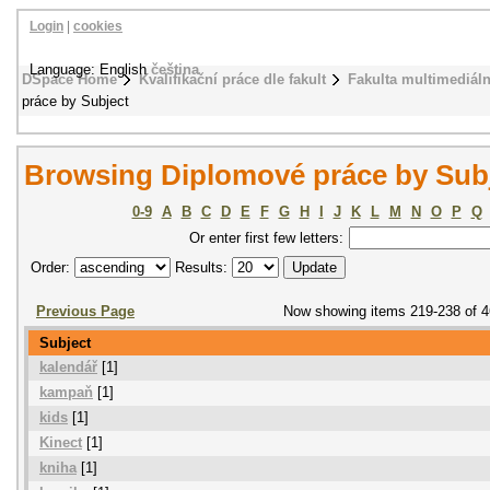
Login
|
cookies
Language: English
čeština
DSpace Home
Kvalifikační práce dle fakult
Fakulta multimediál
práce by Subject
Browsing Diplomové práce by Sub
0-9
A
B
C
D
E
F
G
H
I
J
K
L
M
N
O
P
Q
Or enter first few letters:
Order:
Results:
Previous Page
Now showing items 219-238 of 
Subject
kalendář
[1]
kampaň
[1]
kids
[1]
Kinect
[1]
kniha
[1]