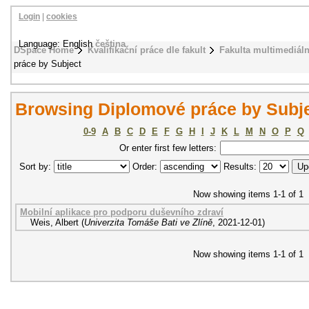
Login
|
cookies
Language: English
čeština
DSpace Home
Kvalifikační práce dle fakult
Fakulta multimediál
práce by Subject
Browsing Diplomové práce by Subjec
0-9
A
B
C
D
E
F
G
H
I
J
K
L
M
N
O
P
Q
Or enter first few letters:
Sort by:
Order:
Results:
Now showing items 1-1 of 1
Mobilní aplikace pro podporu duševního zdraví
Weis, Albert
(
Univerzita Tomáše Bati ve Zlíně
,
2021-12-01
)
Now showing items 1-1 of 1