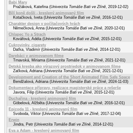
Babi Mary
Pražáková, Kateřina
(
Univerzita Tomáše Bati ve Zlíně
,
2019-12-02
)
Bílí koně došli - kreslený animovaný film
Kotačková, Iveta
(
Univerzita Tomáše Bati ve Zlíně
,
2016-12-01
)
Charakter design v počítačových hrách
Němečková, Anna
(
Univerzita Tomáše Bati ve Zlíně
,
2020-12-01
)
Chlapec Yo a Strach
Kovářová, Adéla
(
Univerzita Tomáše Bati ve Zlíně
,
2015-12-01
)
Cukrovinky, cigarety
Daťka, Vladimír
(
Univerzita Tomáše Bati ve Zlíně
,
2014-12-01
)
Darebáci v animovanom filme
Trnavská, Miriama
(
Univerzita Tomáše Bati ve Zlíně
,
2021-12-01
)
Detská kresba ako výrazový prostriedok v animovanom filme
Zaťková, Adriana
(
Univerzita Tomáše Bati ve Zlíně
,
2021-12-01
)
Development and Creation of the Short Animated Film Safe Space
Bendžalová, Adriana
(
Univerzita Tomáše Bati ve Zlíně
,
2024-11-03
)
Dokumentace přípravy, realizace magisterské práce a rešerše
Javora, Filip
(
Univerzita Tomáše Bati ve Zlíně
,
2015-12-01
)
Duchařina - kreslený animovaný film
Göbelová, Alžběta
(
Univerzita Tomáše Bati ve Zlíně
,
2016-12-01
)
Epizoda 11 - kreslený animovaný film
Svoboda, Viktor
(
Univerzita Tomáše Bati ve Zlíně
,
2017-12-04
)
Erwin
Jindra, Petr
(
Univerzita Tomáše Bati ve Zlíně
,
2014-12-01
)
Eva a Adam - kreslený animovaný film