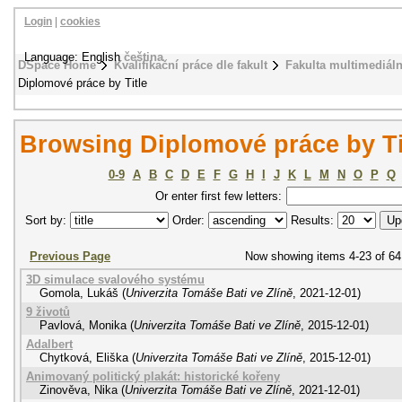
Login
|
cookies
Language: English
čeština
DSpace Home
Kvalifikační práce dle fakult
Fakulta multimediál
Diplomové práce by Title
Browsing Diplomové práce by Ti
0-9
A
B
C
D
E
F
G
H
I
J
K
L
M
N
O
P
Q
Or enter first few letters:
Sort by:
Order:
Results:
Previous Page
Now showing items 4-23 of 64
3D simulace svalového systému
Gomola, Lukáš
(
Univerzita Tomáše Bati ve Zlíně
,
2021-12-01
)
9 životů
Pavlová, Monika
(
Univerzita Tomáše Bati ve Zlíně
,
2015-12-01
)
Adalbert
Chytková, Eliška
(
Univerzita Tomáše Bati ve Zlíně
,
2015-12-01
)
Animovaný politický plakát: historické kořeny
Zinověva, Nika
(
Univerzita Tomáše Bati ve Zlíně
,
2021-12-01
)