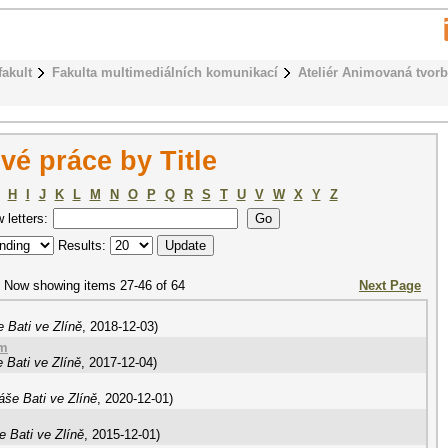
fakult
Fakulta multimediálních komunikací
Ateliér Animovaná tvor
é práce by Title
H
I
J
K
L
M
N
O
P
Q
R
S
T
U
V
W
X
Y
Z
w letters:
Results:
Now showing items 27-46 of 64
Next Page
 Bati ve Zlíně
,
2018-12-03
)
lm
 Bati ve Zlíně
,
2017-12-04
)
áše Bati ve Zlíně
,
2020-12-01
)
 Bati ve Zlíně
,
2015-12-01
)