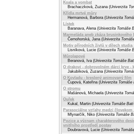
Koala a vombat
Brachaczková, Zuzana
(
Univerzita To
Křídla mrtvé můry
Hermanová, Barbora
(
Univerzita Tomá
Lístek
Baranava, Alena
(
Univerzita Tomáše B
Marmeláda aneb zkáza brusinkového 
Černohorská, Jana
(
Univerzita Tomáše
Motiv přírodních živlů v dílech studia
Lisníková, Lucie
(
Univerzita Tomáše B
Můrolapové
Beranová, Iva
(
Univerzita Tomáše Bati
O drakovi - dobrovolném dárci krve - 
Jakubíková, Zuzana
(
Univerzita Tomáš
O Kovladu - kreslený animovaný film
Čupová, Kateřina
(
Univerzita Tomáše B
O stromu
Mašánová, Michaela
(
Univerzita Tomá
Ouřek
Kukal, Martin
(
Univerzita Tomáše Bati
Parasociálne vzťahy medzi človekom a
Mlynarčík, Niko
(
Univerzita Tomáše Ba
Pozice a význam charakterového desig
vnitřního prostředí postav
Doubravová, Lucie
(
Univerzita Tomáše