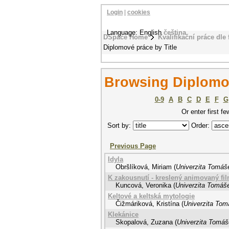
Login
|
cookies
Language: English
čeština
DSpace Home
Kvalifikační práce dle 
Diplomové práce by Title
Browsing Diplomov
0-9
A
B
C
D
E
F
G
Or enter first fe
Sort by:
Order:
Previous Page
Idyla
Obršlíková, Miriam
(
Univerzita Tomáše
K zakousnutí - kreslený animovaný fi
Kuncová, Veronika
(
Univerzita Tomáše
Keltové a keltská mytologie
Čižmáriková, Kristína
(
Univerzita Tom
Klekánice
Skopalová, Zuzana
(
Univerzita Tomáše