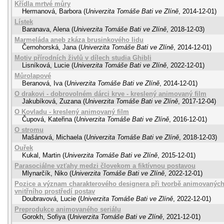
Křídla mrtvé můry
Hermanová, Barbora
(
Univerzita Tomáše Bati ve Zlíně
,
2014-12-01
)
Lístek
Baranava, Alena
(
Univerzita Tomáše Bati ve Zlíně
,
2018-12-03
)
Marmeláda aneb zkáza brusinkového lidu
Černohorská, Jana
(
Univerzita Tomáše Bati ve Zlíně
,
2014-12-01
)
Motiv přírodních živlů v dílech studia Ghibli
Lisníková, Lucie
(
Univerzita Tomáše Bati ve Zlíně
,
2022-12-01
)
Můrolapové
Beranová, Iva
(
Univerzita Tomáše Bati ve Zlíně
,
2014-12-01
)
O drakovi - dobrovolném dárci krve - kreslený animovaný film
Jakubíková, Zuzana
(
Univerzita Tomáše Bati ve Zlíně
,
2017-12-04
)
O Kovladu - kreslený animovaný film
Čupová, Kateřina
(
Univerzita Tomáše Bati ve Zlíně
,
2016-12-01
)
O stromu
Mašánová, Michaela
(
Univerzita Tomáše Bati ve Zlíně
,
2018-12-03
)
Ouřek
Kukal, Martin
(
Univerzita Tomáše Bati ve Zlíně
,
2015-12-01
)
Parasociálne vzťahy medzi človekom a fiktívnou postavou
Mlynarčík, Niko
(
Univerzita Tomáše Bati ve Zlíně
,
2022-12-01
)
Pozice a význam charakterového designera při tvorbě animovaných
vnitřního prostředí postav
Doubravová, Lucie
(
Univerzita Tomáše Bati ve Zlíně
,
2022-12-01
)
Preprodukce animovaného seriálu
Gorokh, Sofiya
(
Univerzita Tomáše Bati ve Zlíně
,
2021-12-01
)