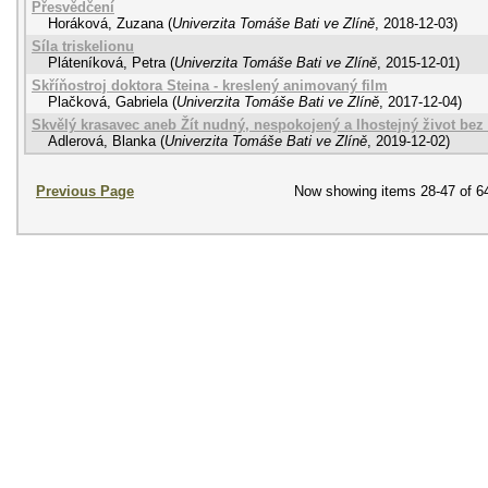
Přesvědčení
Horáková, Zuzana
(
Univerzita Tomáše Bati ve Zlíně
,
2018-12-03
)
Síla triskelionu
Pláteníková, Petra
(
Univerzita Tomáše Bati ve Zlíně
,
2015-12-01
)
Skříňostroj doktora Steina - kreslený animovaný film
Plačková, Gabriela
(
Univerzita Tomáše Bati ve Zlíně
,
2017-12-04
)
Skvělý krasavec aneb Žít nudný, nespokojený a lhostejný život bez 
Adlerová, Blanka
(
Univerzita Tomáše Bati ve Zlíně
,
2019-12-02
)
Previous Page
Now showing items 28-47 of 6