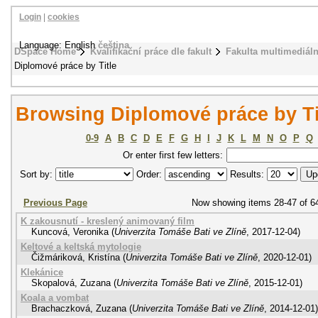
Login
|
cookies
Language: English
čeština
DSpace Home
Kvalifikační práce dle fakult
Fakulta multimediál
Diplomové práce by Title
Browsing Diplomové práce by Ti
0-9
A
B
C
D
E
F
G
H
I
J
K
L
M
N
O
P
Q
Or enter first few letters:
Sort by:
Order:
Results:
Previous Page
Now showing items 28-47 of 6
K zakousnutí - kreslený animovaný film
Kuncová, Veronika
(
Univerzita Tomáše Bati ve Zlíně
,
2017-12-04
)
Keltové a keltská mytologie
Čižmáriková, Kristína
(
Univerzita Tomáše Bati ve Zlíně
,
2020-12-01
)
Klekánice
Skopalová, Zuzana
(
Univerzita Tomáše Bati ve Zlíně
,
2015-12-01
)
Koala a vombat
Brachaczková, Zuzana
(
Univerzita Tomáše Bati ve Zlíně
,
2014-12-01
)