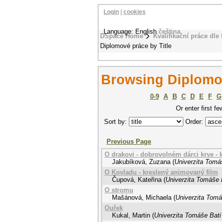
Login
|
cookies
Language: English
čeština
DSpace Home
Kvalifikační práce dle 
Diplomové práce by Title
Browsing Diplomov
0-9
A
B
C
D
E
F
G
Or enter first fe
Sort by:
Order:
Previous Page
O drakovi - dobrovolném dárci krve - 
Jakubíková, Zuzana
(
Univerzita Tomáš
O Kovladu - kreslený animovaný film
Čupová, Kateřina
(
Univerzita Tomáše B
O stromu
Mašánová, Michaela
(
Univerzita Tomá
Ouřek
Kukal, Martin
(
Univerzita Tomáše Bati