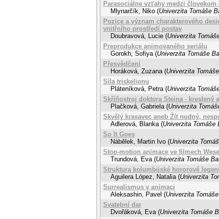
Parasociálne vzťahy medzi človekom a
Mlynarčík, Niko
(
Univerzita Tomáše Ba
Pozice a význam charakterového desig
vnitřního prostředí postav
Doubravová, Lucie
(
Univerzita Tomáše
Preprodukce animovaného seriálu
Gorokh, Sofiya
(
Univerzita Tomáše Bat
Přesvědčení
Horáková, Zuzana
(
Univerzita Tomáše 
Síla triskelionu
Pláteníková, Petra
(
Univerzita Tomáše
Skříňostroj doktora Steina - kreslený
Plačková, Gabriela
(
Univerzita Tomáše
Skvělý krasavec aneb Žít nudný, nespo
Adlerová, Blanka
(
Univerzita Tomáše B
So It Goes
Nábělek, Martin Ivo
(
Univerzita Tomáš
Stop-motion animace ve filmech Wes
Trundová, Eva
(
Univerzita Tomáše Bat
Struktura kolumbijské hororové legen
Aguilera López, Natalia
(
Univerzita To
Surrealismus v animaci
Aleksashin, Pavel
(
Univerzita Tomáše 
Svatební dar
Dvořáková, Eva
(
Univerzita Tomáše Ba