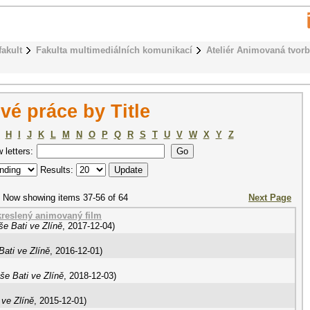
fakult
Fakulta multimediálních komunikací
Ateliér Animovaná tvor
é práce by Title
H
I
J
K
L
M
N
O
P
Q
R
S
T
U
V
W
X
Y
Z
w letters:
Results:
Now showing items 37-56 of 64
Next Page
kreslený animovaný film
e Bati ve Zlíně
,
2017-12-04
)
ati ve Zlíně
,
2016-12-01
)
še Bati ve Zlíně
,
2018-12-03
)
 ve Zlíně
,
2015-12-01
)