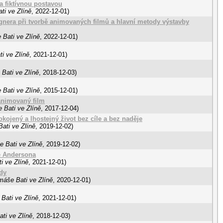
 fiktívnou postavou
ti ve Zlíně
,
2022-12-01
)
nera při tvorbě animovaných filmů a hlavní metody výstavby
 Bati ve Zlíně
,
2022-12-01
)
i ve Zlíně
,
2021-12-01
)
Bati ve Zlíně
,
2018-12-03
)
 Bati ve Zlíně
,
2015-12-01
)
 animovaný film
 Bati ve Zlíně
,
2017-12-04
)
kojený a lhostejný život bez cíle a bez naděje
ati ve Zlíně
,
2019-12-02
)
e Bati ve Zlíně
,
2019-12-02
)
e Andersona
i ve Zlíně
,
2021-12-01
)
dy
máše Bati ve Zlíně
,
2020-12-01
)
Bati ve Zlíně
,
2021-12-01
)
ti ve Zlíně
,
2018-12-03
)