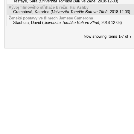
Tesfaye, Sára
(
Univerzita Tomáše Bati ve Zlíně
,
2018-12-03
)
Vývoj filmového střihače k režii: Hal Ashby
Gramatová, Katarína
(
Univerzita Tomáše Bati ve Zlíně
,
2018-12-03
)
Ženské postavy ve filmech Jamese Camerona
Stachura, David
(
Univerzita Tomáše Bati ve Zlíně
,
2018-12-03
)
Now showing items 1-7 of 7