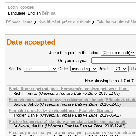
Login
|
cookies
Language: English
čeština
DSpace Home
Kvalifikační práce dle fakult
Fakulta multimediál
Date accepted
Jump to a point in the index:
Or type in a year:
Sort by:
Order:
Results:
Now showing items 1-7 of 7
Blade Runner pětkrát jinak: Komparační analýza pěti verzí filmu
Richtr, Tomáš
(
Univerzita Tomáše Bati ve Zlíně
,
2018-12-03
)
Filmová řeč v automobilových reklamních filmech (Případová studi
Babica, Jakub
(
Univerzita Tomáše Bati ve Zlíně
,
2018-12-03
)
Formální prostředky ve videoklipech Paulieho Garanda
Trögler, Daniel
(
Univerzita Tomáše Bati ve Zlíně
,
2019-05-02
)
Pozice (supervizora) skriptu v americké a české kinematografii
Bučková, Natália
(
Univerzita Tomáše Bati ve Zlíně
,
2018-12-03
)
Přechody mezi hranými a animovanými pasážemi v krátkometrážní