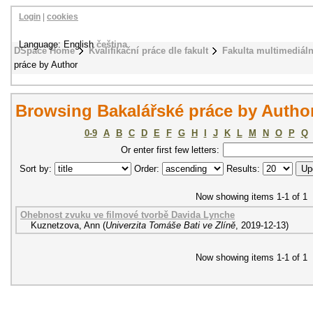
Login
|
cookies
Language: English
čeština
DSpace Home
Kvalifikační práce dle fakult
Fakulta multimediál
práce by Author
Browsing Bakalářské práce by Autho
0-9
A
B
C
D
E
F
G
H
I
J
K
L
M
N
O
P
Q
Or enter first few letters:
Sort by:
Order:
Results:
Now showing items 1-1 of 1
Ohebnost zvuku ve filmové tvorbě Davida Lynche
Kuznetzova, Ann
(
Univerzita Tomáše Bati ve Zlíně
,
2019-12-13
)
Now showing items 1-1 of 1