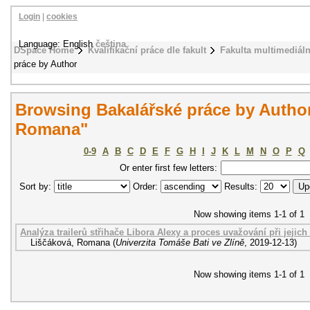
Login
|
cookies
Language: English
čeština
DSpace Home
Kvalifikační práce dle fakult
Fakulta multimediál
práce by Author
Browsing Bakalářské práce by Author
Romana"
0-9
A
B
C
D
E
F
G
H
I
J
K
L
M
N
O
P
Q
Or enter first few letters:
Sort by:
Order:
Results:
Now showing items 1-1 of 1
Analýza trailerů střihače Libora Alexy a proces uvažování při jejich
Liščáková, Romana
(
Univerzita Tomáše Bati ve Zlíně
,
2019-12-13
)
Now showing items 1-1 of 1