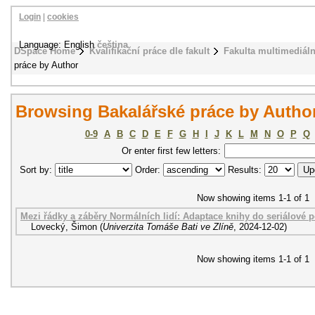
Login
|
cookies
Language: English
čeština
DSpace Home
Kvalifikační práce dle fakult
Fakulta multimediál
práce by Author
Browsing Bakalářské práce by Autho
0-9
A
B
C
D
E
F
G
H
I
J
K
L
M
N
O
P
Q
Or enter first few letters:
Sort by:
Order:
Results:
Now showing items 1-1 of 1
Mezi řádky a záběry Normálních lidí: Adaptace knihy do seriálové 
Lovecký, Šimon
(
Univerzita Tomáše Bati ve Zlíně
,
2024-12-02
)
Now showing items 1-1 of 1