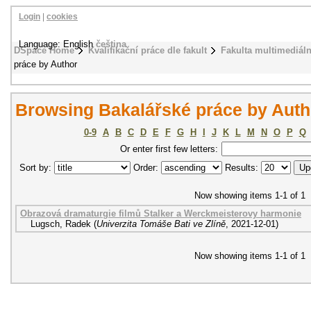
Login
|
cookies
Language: English
čeština
DSpace Home
Kvalifikační práce dle fakult
Fakulta multimediál
práce by Author
Browsing Bakalářské práce by Auth
0-9
A
B
C
D
E
F
G
H
I
J
K
L
M
N
O
P
Q
Or enter first few letters:
Sort by:
Order:
Results:
Now showing items 1-1 of 1
Obrazová dramaturgie filmů Stalker a Werckmeisterovy harmonie
Lugsch, Radek
(
Univerzita Tomáše Bati ve Zlíně
,
2021-12-01
)
Now showing items 1-1 of 1