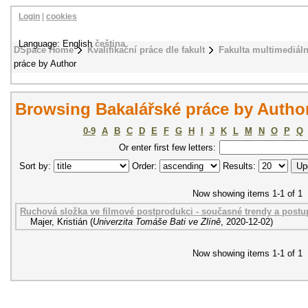
Login
|
cookies
Language: English
čeština
DSpace Home
Kvalifikační práce dle fakult
Fakulta multimediál
práce by Author
Browsing Bakalářské práce by Author 
0-9
A
B
C
D
E
F
G
H
I
J
K
L
M
N
O
P
Q
Or enter first few letters:
Sort by:
Order:
Results:
Now showing items 1-1 of 1
Ruchová složka ve filmové postprodukci - současné trendy a postu
Majer, Kristián
(
Univerzita Tomáše Bati ve Zlíně
,
2020-12-02
)
Now showing items 1-1 of 1