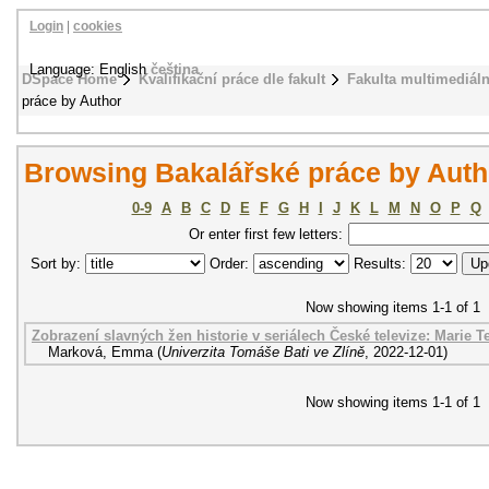
Login
|
cookies
Language: English
čeština
DSpace Home
Kvalifikační práce dle fakult
Fakulta multimediál
práce by Author
Browsing Bakalářské práce by Aut
0-9
A
B
C
D
E
F
G
H
I
J
K
L
M
N
O
P
Q
Or enter first few letters:
Sort by:
Order:
Results:
Now showing items 1-1 of 1
Zobrazení slavných žen historie v seriálech České televize: Marie T
Marková, Emma
(
Univerzita Tomáše Bati ve Zlíně
,
2022-12-01
)
Now showing items 1-1 of 1