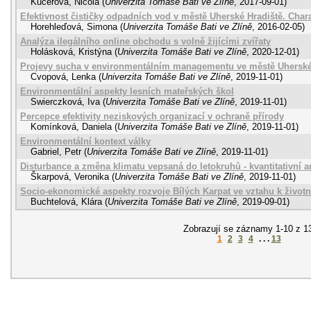
Kučerová, Nicola
(
Univerzita Tomáše Bati ve Zlíně
,
2017-09-01
)
Efektivnost čističky odpadních vod v městě Uherské Hradiště. Chara
Horehleďová, Simona
(
Univerzita Tomáše Bati ve Zlíně
,
2016-02-05
)
Analýza ilegálního online obchodu s volně žijícími zvířaty
Holásková, Kristýna
(
Univerzita Tomáše Bati ve Zlíně
,
2020-12-01
)
Projevy sucha v environmentálním managementu ve městě Uherské
Cvopová, Lenka
(
Univerzita Tomáše Bati ve Zlíně
,
2019-11-01
)
Environmentální aspekty lesních mateřských škol
Swierczková, Iva
(
Univerzita Tomáše Bati ve Zlíně
,
2019-11-01
)
Percepce efektivity neziskových organizací v ochraně přírody
Komínková, Daniela
(
Univerzita Tomáše Bati ve Zlíně
,
2019-11-01
)
Environmentální kontext války
Gabriel, Petr
(
Univerzita Tomáše Bati ve Zlíně
,
2019-11-01
)
Disturbance a změna klimatu vepsaná do letokruhů - kvantitativní 
Škarpová, Veronika
(
Univerzita Tomáše Bati ve Zlíně
,
2019-11-01
)
Socio-ekonomické aspekty rozvoje Bílých Karpat ve vztahu k život
Buchtelová, Klára
(
Univerzita Tomáše Bati ve Zlíně
,
2019-09-01
)
Zobrazují se záznamy 1-10 z 1
1
2
3
4
. . .
13