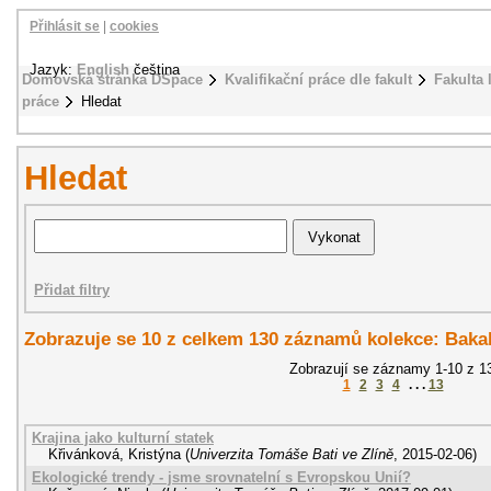
Přihlásit se
|
cookies
Jazyk:
English
čeština
Domovská stránka DSpace
Kvalifikační práce dle fakult
Fakulta 
práce
Hledat
Hledat
Přidat filtry
Zobrazuje se 10 z celkem 130 záznamů kolekce: Baka
Zobrazují se záznamy 1-10 z 1
1
2
3
4
. . .
13
Krajina jako kulturní statek
Křivánková, Kristýna
(
Univerzita Tomáše Bati ve Zlíně
,
2015-02-06
)
Ekologické trendy - jsme srovnatelní s Evropskou Unií?