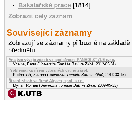
Bakalářské práce
[1814]
Zobrazit celý záznam
Související záznamy
Zobrazují se záznamy příbuzné na základě 
předmětu.
Analýza vývoje zásob ve společnosti PANEDI STYLE s.r.o.
Včelná, Petra
(
Univerzita Tomáše Bati ve Zlíně
,
2012-05-31
)
Problematika řízení vybraných druhů zásob
Podhajská, Zuzana
(
Univerzita Tomáše Bati ve Zlíně
,
2013-03-15
)
Řízení zásob ve firmě Algeco, spol. s r.o.
Mynář, Roman
(
Univerzita Tomáše Bati ve Zlíně
,
2009-05-22
)