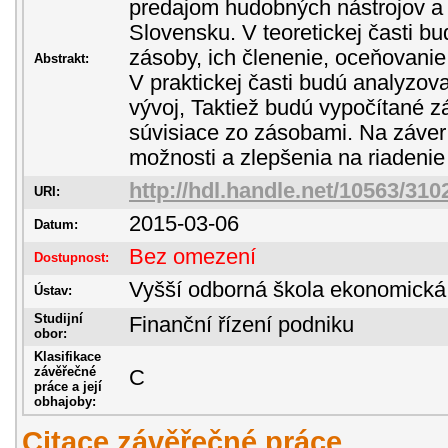
predajom hudobných nástrojov a 
Slovensku. V teoretickej časti b
zásoby, ich členenie, oceňovanie
Abstrakt:
V praktickej časti budú analyzov
vývoj, Taktiež budú vypočítané 
súvisiace zo zásobami. Na záver
možnosti a zlepšenia na riadenie
http://hdl.handle.net/10563/310
URI:
2015-03-06
Datum:
Bez omezení
Dostupnost:
Vyšší odborná škola ekonomická
Ústav:
Studijní
Finanční řízení podniku
obor:
Klasifikace
závěřečné
C
práce a její
obhajoby:
Citace závěřečné práce