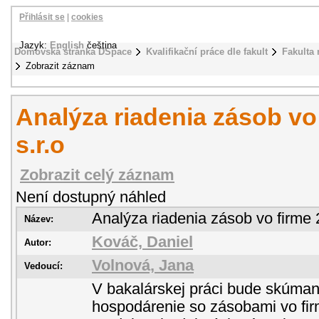
Přihlásit se
|
cookies
Jazyk:
English
čeština
Domovská stránka DSpace
Kvalifikační práce dle fakult
Fakulta
Zobrazit záznam
Analýza riadenia zásob vo
s.r.o
Zobrazit celý záznam
Není dostupný náhled
Analýza riadenia zásob vo firme 
Název:
Kováč, Daniel
Autor:
Volnová, Jana
Vedoucí:
V bakalárskej práci bude skúman
hospodárenie so zásobami vo fir