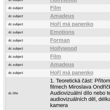
Film
dc.subject
Amadeus
dc.subject
Hoří má panenko
dc.subject
Emotions
dc.subject
Forman
dc.subject
Hollywood
dc.subject
Film
dc.subject
Amadeus
dc.subject
Hoří má panenko
dc.subject
1. Teoretická část: Přít
filmech Miroslava Ondříčk
Audiovizuální dílo nebo 
dc.title
audiovizuálních děl, délk
kamera