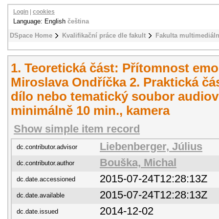
Login
|
cookies
Language: English
čeština
DSpace Home
Kvalifikační práce dle fakult
Fakulta multimediál
1. Teoretická část: Přítomnost emo
Miroslava Ondříčka 2. Praktická čá
dílo nebo tematický soubor audiovi
minimálně 10 min., kamera
Show simple item record
Liebenberger, Július
dc.contributor.advisor
Bouška, Michal
dc.contributor.author
2015-07-24T12:28:13Z
dc.date.accessioned
2015-07-24T12:28:13Z
dc.date.available
2014-12-02
dc.date.issued