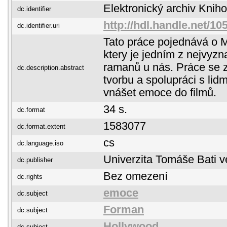
Elektronický archiv Kni
dc.identifier
http://hdl.handle.net/1
dc.identifier.uri
Tato práce pojednává o M
ktery je jedním z nejvyz
ramanů u nás. Práce se 
dc.description.abstract
tvorbu a spolupráci s lid
vnášet emoce do filmů.
34 s.
dc.format
1583077
dc.format.extent
cs
dc.language.iso
Univerzita Tomáše Bati v
dc.publisher
Bez omezení
dc.rights
emoce
dc.subject
Forman
dc.subject
Hollywood
dc.subject