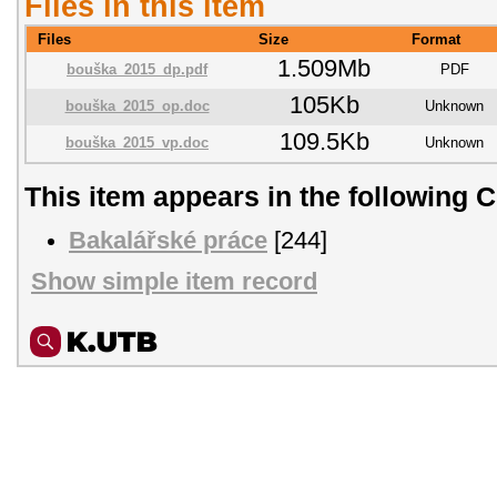
Files in this item
Files
Size
Format
1.509Mb
bouška_2015_dp.pdf
PDF
105Kb
bouška_2015_op.doc
Unknown
109.5Kb
bouška_2015_vp.doc
Unknown
This item appears in the following C
Bakalářské práce
[244]
Show simple item record