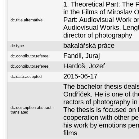
1. Theoretical Part: The
in the Films of Miroslav O
Part: Audiovisual Work o
dc.title.alternative
Audiovisual Works. Length
director of photography
bakalářská práce
dc.type
Fandli, Juraj
dc.contributor.referee
Hardoš, Jozef
dc.contributor.referee
2015-06-17
dc.date.accepted
The bachelor thesis deals
Ondříček. He is one of th
rectors of photography i
dc.description.abstract-
The thesis is focused on 
translated
cooperation with other p
his work by emotions pene
films.