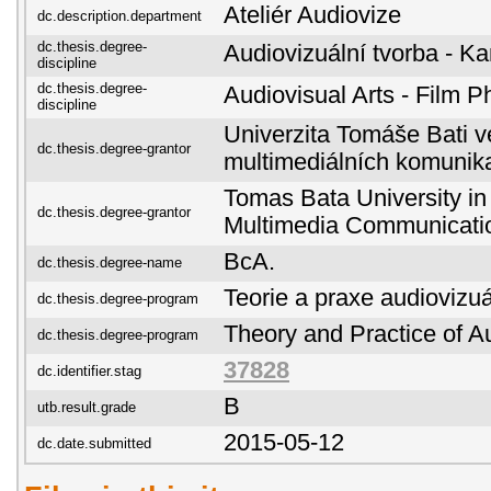
Ateliér Audiovize
dc.description.department
dc.thesis.degree-
Audiovizuální tvorba - K
discipline
dc.thesis.degree-
Audiovisual Arts - Film 
discipline
Univerzita Tomáše Bati ve
dc.thesis.degree-grantor
multimediálních komunik
Tomas Bata University in 
dc.thesis.degree-grantor
Multimedia Communicati
BcA.
dc.thesis.degree-name
Teorie a praxe audiovizuá
dc.thesis.degree-program
Theory and Practice of Au
dc.thesis.degree-program
37828
dc.identifier.stag
B
utb.result.grade
2015-05-12
dc.date.submitted