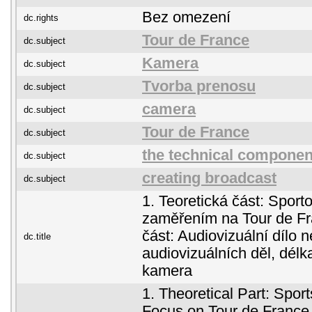
Bez omezení
dc.rights
Tour de France
dc.subject
Kamera
dc.subject
Tvorba prenosu
dc.subject
camera
dc.subject
Tour de France
dc.subject
the technical componen
dc.subject
creating broadcast
dc.subject
1. Teoretická část: Sport
zaměřením na Tour de Fr
část: Audiovizuální dílo 
dc.title
audiovizuálních děl, délk
kamera
1. Theoretical Part: Spor
Focus on Tour de France 2