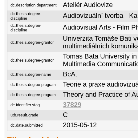
Ateliér Audiovize
dc.description.department
dc.thesis.degree-
Audiovizuální tvorba - K
discipline
dc.thesis.degree-
Audiovisual Arts - Film 
discipline
Univerzita Tomáše Bati ve
dc.thesis.degree-grantor
multimediálních komunik
Tomas Bata University in 
dc.thesis.degree-grantor
Multimedia Communicati
BcA.
dc.thesis.degree-name
Teorie a praxe audiovizuá
dc.thesis.degree-program
Theory and Practice of Au
dc.thesis.degree-program
37829
dc.identifier.stag
C
utb.result.grade
2015-05-12
dc.date.submitted