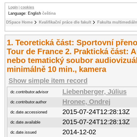
Login
|
cookies
Language: English
čeština
DSpace Home
Kvalifikační práce dle fakult
Fakulta multimediál
1. Teoretická část: Sportovní pře
Tour de France 2. Praktická část: A
nebo tematický soubor audiovizuál
minimálně 10 min., kamera
Show simple item record
Liebenberger, Július
dc.contributor.advisor
Hronec, Ondrej
dc.contributor.author
2015-07-24T12:28:13Z
dc.date.accessioned
2015-07-24T12:28:13Z
dc.date.available
2014-12-02
dc.date.issued