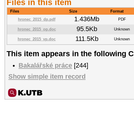
Files in this item
Files
Size
Format
1.436Mb
hronec_2015_dp.pdf
PDF
95.5Kb
hronec_2015_op.doc
Unknown
111.5Kb
hronec_2015_vp.doc
Unknown
This item appears in the following C
Bakalářské práce
[244]
Show simple item record