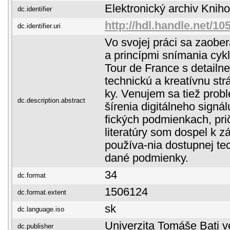
Elektronický archiv Kni
dc.identifier
http://hdl.handle.net/1
dc.identifier.uri
Vo svojej práci sa zaobe
a princípmi snímania cykl
Tour de France s detail
technickú a kreatívnu st
ky. Venujem sa tiež prob
dc.description.abstract
šírenia digitálneho signá
fických podmienkach, pri
literatúry som dospel k 
používa-nia dostupnej te
dané podmienky.
34
dc.format
1506124
dc.format.extent
sk
dc.language.iso
Univerzita Tomáše Bati v
dc.publisher