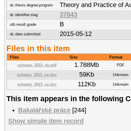
Theory and Practice of Au
dc.thesis.degree-program
37843
dc.identifier.stag
B
utb.result.grade
2015-05-12
dc.date.submitted
Files in this item
Files
Size
Format
1.788Mb
schwarz_2015_dp.pdf
PDF
59Kb
schwarz_2015_op.doc
Unknown
112Kb
schwarz_2015_vp.doc
Unknown
This item appears in the following C
Bakalářské práce
[244]
Show simple item record