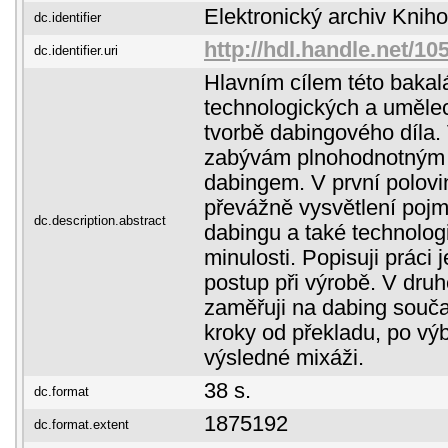
Elektronický archiv Kni
dc.identifier
http://hdl.handle.net/1
dc.identifier.uri
Hlavním cílem této bakalá
technologických a uměle
tvorbě dabingového díla. 
zabývám plnohodnotným
dabingem. V první polovi
převážně vysvětlení pojm
dc.description.abstract
dabingu a také technolog
minulosti. Popisuji práci 
postup při výrobě. V druh
zaměřuji na dabing souča
kroky od překladu, po vý
výsledné mixáži.
38 s.
dc.format
1875192
dc.format.extent