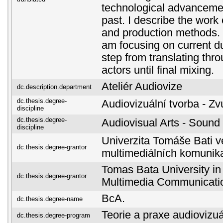
technological advancemen
past. I describe the work
and production methods. I
am focusing on current d
step from translating thr
actors until final mixing.
Ateliér Audiovize
dc.description.department
dc.thesis.degree-
Audiovizuální tvorba - Z
discipline
dc.thesis.degree-
Audiovisual Arts - Sound 
discipline
Univerzita Tomáše Bati ve
dc.thesis.degree-grantor
multimediálních komunik
Tomas Bata University in 
dc.thesis.degree-grantor
Multimedia Communicati
BcA.
dc.thesis.degree-name
Teorie a praxe audiovizuá
dc.thesis.degree-program