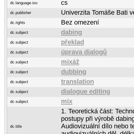
cs
dc.language.iso
Univerzita Tomáše Bati v
dc.publisher
Bez omezení
dc.rights
dabing
dc.subject
překlad
dc.subject
úprava dialogů
dc.subject
mixáž
dc.subject
dubbing
dc.subject
translation
dc.subject
dialogue editing
dc.subject
mix
dc.subject
1. Teoretická část: Tech
postupy při výrobě dabing
Audiovizuální dílo nebo 
dc.title
audiovizuálních děl, délk