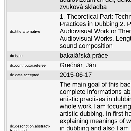
zvuková skladba
1. Theoretical Part: Techn
Practices in Dubbing 2. Pr
Audiovisual Work or Them
dc.title.alternative
Audiovisual Works. Length
sound composition
bakalářská práce
dc.type
Grečnár, Ján
dc.contributor.referee
2015-06-17
dc.date.accepted
The main goal of this bach
complete informations ab
artistic practises in dubb
whole work I am focusing 
artistic dubbing. In first 
explaining meanings of 
dc.description.abstract-
in dubbing and also I am 
translated