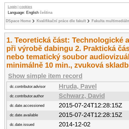
Login
|
cookies
Language: English
čeština
DSpace Home
Kvalifikační práce dle fakult
Fakulta multimediál
1. Teoretická část: Technologické
při výrobě dabingu 2. Praktická čás
nebo tematický soubor audiovizuál
minimálně 10 min., zvuková sklad
Show simple item record
Hruda, Pavel
dc.contributor.advisor
Schwarz, David
dc.contributor.author
2015-07-24T12:28:15Z
dc.date.accessioned
2015-07-24T12:28:15Z
dc.date.available
2014-12-02
dc.date.issued