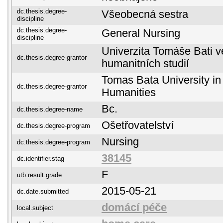
dc.thesis.degree-
Všeobecná sestra
discipline
dc.thesis.degree-
General Nursing
discipline
Univerzita Tomáše Bati ve
dc.thesis.degree-grantor
humanitních studií
Tomas Bata University in 
dc.thesis.degree-grantor
Humanities
Bc.
dc.thesis.degree-name
Ošetřovatelství
dc.thesis.degree-program
Nursing
dc.thesis.degree-program
38145
dc.identifier.stag
F
utb.result.grade
2015-05-21
dc.date.submitted
domácí péče
local.subject