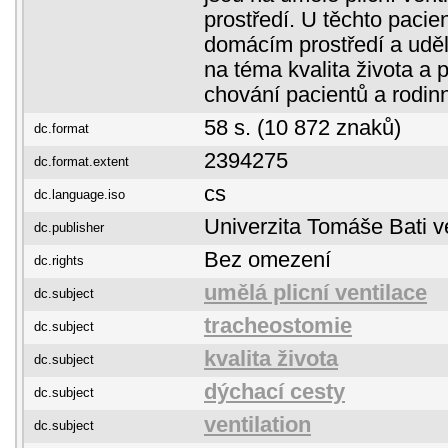
prostředí. U těchto pacien
domácím prostředí a uděl
na téma kvalita života a
chování pacientů a rodinn
58 s. (10 872 znaků)
dc.format
2394275
dc.format.extent
cs
dc.language.iso
Univerzita Tomáše Bati v
dc.publisher
Bez omezení
dc.rights
umělá plicní ventilace
dc.subject
tracheostomie
dc.subject
kvalita života
dc.subject
dýchací cesty
dc.subject
ventilation
dc.subject