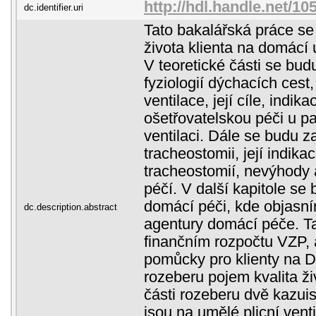
http://hdl.handle.net/1
dc.identifier.uri
Tato bakalářská práce se
života klienta na domácí u
V teoretické části se bud
fyziologií dýchacích cest
ventilace, její cíle, indika
ošetřovatelskou péči u pa
ventilaci. Dále se budu 
tracheostomii, její indika
tracheostomií, nevýhody 
péčí. V další kapitole s
domácí péči, kde objasním
dc.description.abstract
agentury domácí péče. T
finančním rozpočtu VZP, 
pomůcky pro klienty na
rozeberu pojem kvalita ži
části rozeberu dvě kazuist
jsou na umělé plicní vent