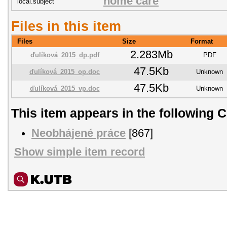
home care
local.subject
Files in this item
Files
Size
Format
2.283Mb
ďulíková_2015_dp.pdf
PDF
47.5Kb
ďulíková_2015_op.doc
Unknown
47.5Kb
ďulíková_2015_vp.doc
Unknown
This item appears in the following C
Neobhájené práce
[867]
Show simple item record