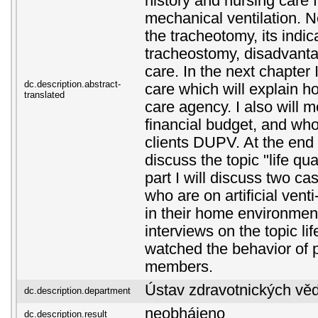
history and nursing care f
mechanical ventilation. Ne
the tracheotomy, its indic
tracheostomy, disadvant
care. In the next chapter 
dc.description.abstract-
care which will explain 
translated
care agency. I also will 
financial budget, and who
clients DUPV. At the end o
discuss the topic "life qual
part I will discuss two ca
who are on artificial vent
in their home environmen
interviews on the topic lif
watched the behavior of p
members.
Ústav zdravotnických vě
dc.description.department
neobhájeno
dc.description.result