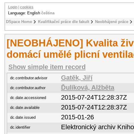
Login
|
cookies
Language: English
čeština
DSpace Home
Kvalifikační práce dle fakult
Neobhájené práce
[NEOBHÁJENO] Kvalita živo
domácí umělé plicní ventila
Show simple item record
Gatěk, Jiří
dc.contributor.advisor
Ďulíková, Alžběta
dc.contributor.author
2015-07-24T12:28:37Z
dc.date.accessioned
2015-07-24T12:28:37Z
dc.date.available
2015-01-26
dc.date.issued
Elektronický archiv Kni
dc.identifier