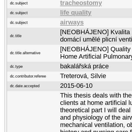
tracheostomy
dc.subject
life quality
dc.subject
airways
dc.subject
[NEOBHÁJENO] Kvalita ži
dc.title
domácí umělé plicní venti
[NEOBHÁJENO] Quality of
dc.title.alternative
Home Artificial Pulmonary
bakalářská práce
dc.type
Treterová, Silvie
dc.contributor.referee
2015-06-10
dc.date.accepted
This thesis deals with the 
clients at home artificial l
theoretical part I will de
and physiology of the air
mechanical ventilation, ob