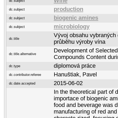
Wine
dc.subject
production
dc.subject
biogenic amines
dc.subject
microbiology
dc.subject
Vývoj obsahu vybraných d
dc.title
průběhu výroby vína
Development of Selected
dc.title.alternative
Compounds Content duri
diplomová práce
dc.type
Hanuštiak, Pavel
dc.contributor.referee
2015-06-02
dc.date.accepted
In the theoretical part of 
importace of biogenic am
food and beverage was d
manufacturing of red and