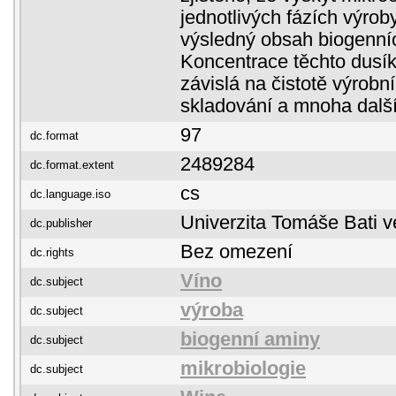
jednotlivých fázích výrob
výsledný obsah biogenní
Koncentrace těchto dusíka
závislá na čistotě výrobn
skladování a mnoha další
97
dc.format
2489284
dc.format.extent
cs
dc.language.iso
Univerzita Tomáše Bati v
dc.publisher
Bez omezení
dc.rights
Víno
dc.subject
výroba
dc.subject
biogenní aminy
dc.subject
mikrobiologie
dc.subject