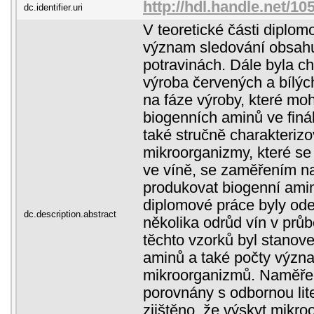
http://hdl.handle.net/1
dc.identifier.uri
V teoretické části diplo
význam sledování obsahu
potravinách. Dále byla c
výroba červených a bílýc
na fáze výroby, které moh
biogenních aminů ve finá
také stručně charakteriz
mikroorganizmy, které s
ve víně, se zaměřením na
produkovat biogenní aminy
diplomové práce byly ode
dc.description.abstract
několika odrůd vín v prů
těchto vzorků byl stanov
aminů a také počty výz
mikroorganizmů. Naměře
porovnány s odbornou lit
zjištěno, že výskyt mikr