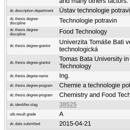
and many others factors.
Ústav technologie potrav
dc.description.department
dc.thesis.degree-
Technologie potravin
discipline
dc.thesis.degree-
Food Technology
discipline
Univerzita Tomáše Bati ve
dc.thesis.degree-grantor
technologická
Tomas Bata University in 
dc.thesis.degree-grantor
Technology
Ing.
dc.thesis.degree-name
Chemie a technologie pot
dc.thesis.degree-program
Chemistry and Food Tech
dc.thesis.degree-program
38525
dc.identifier.stag
A
utb.result.grade
2015-04-21
dc.date.submitted