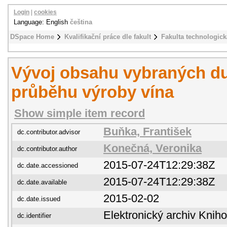
Login
|
cookies
Language: English
čeština
DSpace Home
Kvalifikační práce dle fakult
Fakulta technologick
Vývoj obsahu vybraných du
průběhu výroby vína
Show simple item record
Buňka, František
dc.contributor.advisor
Konečná, Veronika
dc.contributor.author
2015-07-24T12:29:38Z
dc.date.accessioned
2015-07-24T12:29:38Z
dc.date.available
2015-02-02
dc.date.issued
Elektronický archiv Kni
dc.identifier