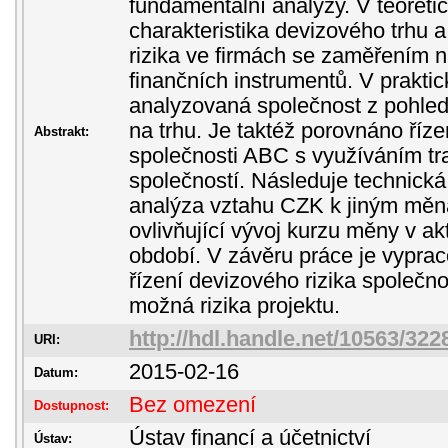
fundamentální analýzy. V teoreti
charakteristika devizového trhu
rizika ve firmách se zaměřením 
finančních instrumentů. V praktic
analyzovaná společnost z pohle
na trhu. Je taktéž porovnáno říze
Abstrakt:
společnosti ABC s využíváním tra
společností. Následuje technická
analýza vztahu CZK k jiným měná
ovlivňující vývoj kurzu měny v a
období. V závěru práce je vypra
řízení devizového rizika společn
možná rizika projektu.
http://hdl.handle.net/10563/322
URI:
2015-02-16
Datum:
Bez omezení
Dostupnost:
Ústav financí a účetnictví
Ústav: