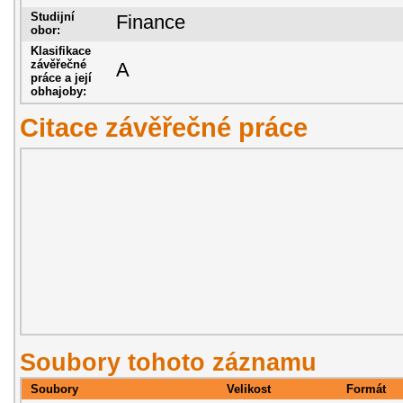
Studijní
Finance
obor:
Klasifikace
závěřečné
A
práce a její
obhajoby:
Citace závěřečné práce
Soubory tohoto záznamu
Soubory
Velikost
Formát