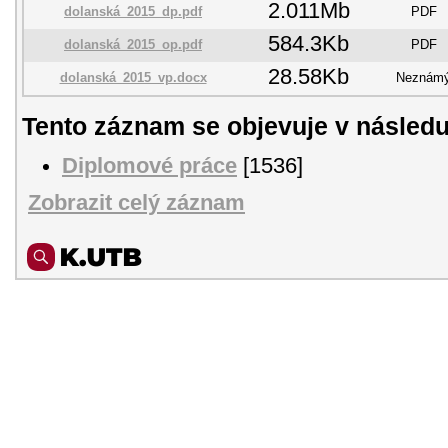
2.011Mb
dolanská_2015_dp.pdf
PDF
584.3Kb
dolanská_2015_op.pdf
PDF
28.58Kb
dolanská_2015_vp.docx
Neznám
Tento záznam se objevuje v následu
Diplomové práce
[1536]
Zobrazit celý záznam