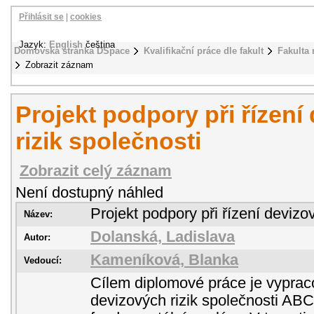
Přihlásit se
|
cookies
Jazyk:
English
čeština
Domovská stránka DSpace
Kvalifikační práce dle fakult
Fakulta
Zobrazit záznam
Projekt podpory při řízení
rizik společnosti
Zobrazit celý záznam
Není dostupný náhled
Projekt podpory při řízení devizov
Název:
Dolanská, Ladislava
Autor:
Kameníková, Blanka
Vedoucí:
Cílem diplomové práce je vypraco
devizových rizik společnosti ABC