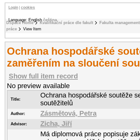
Login
|
cookies
Language: English
čeština
DSpace Home
Kvalifikační práce dle fakult
Fakulta management
práce
View Item
Ochrana hospodářské sout
zaměřením na sloučení sout
Show full item record
No preview available
Ochrana hospodářské soutěže s
Title:
soutěžitelů
Zásmětová, Petra
Author:
Zicha, Jiří
Advisor:
Má diplomová práce popisuje zák