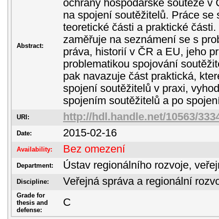
ochrany hospodářské soutěže v 
na spojení soutěžitelů. Práce se 
teoretické části a praktické části
zaměřuje na seznámení se s pro
Abstract:
práva, historií v ČR a EU, jeho 
problematikou spojování soutěžit
pak navazuje část praktická, kte
spojení soutěžitelů v praxi, vyh
spojením soutěžitelů a po spojení
http://hdl.handle.net/10563/333
URI:
2015-02-16
Date:
Bez omezení
Availability:
Ústav regionálního rozvoje, veře
Department:
Veřejná správa a regionální rozvo
Discipline:
Grade for
C
thesis and
defense: