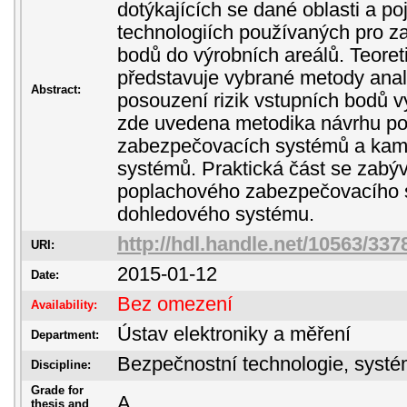
dotýkajících se dané oblasti a 
technologiích používaných pro z
bodů do výrobních areálů. Teoreti
představuje vybrané metody ana
Abstract:
posouzení rizik vstupních bodů v
zde uvedena metodika návrhu p
zabezpečovacích systémů a kam
systémů. Praktická část se zab
poplachového zabezpečovacího
dohledového systému.
http://hdl.handle.net/10563/337
URI:
2015-01-12
Date:
Bez omezení
Availability:
Ústav elektroniky a měření
Department:
Bezpečnostní technologie, sys
Discipline:
Grade for
A
thesis and