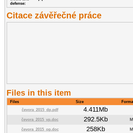
defense:
Citace závěřečné práce
Files in this item
Files
Size
Forma
4.411Mb
čevora_2015_dp.pdf
292.5Kb
čevora_2015_vp.doc
M
258Kb
čevora_2015_op.doc
M