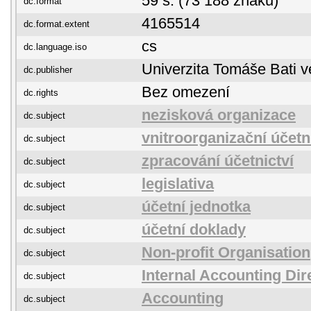
59 s. (73 188 znaků)
dc.format
4165514
dc.format.extent
cs
dc.language.iso
Univerzita Tomáše Bati v
dc.publisher
Bez omezení
dc.rights
nezisková organizace
dc.subject
vnitroorganizační účet
dc.subject
zpracování účetnictví
dc.subject
legislativa
dc.subject
účetní jednotka
dc.subject
účetní doklady
dc.subject
Non-profit Organisation
dc.subject
Internal Accounting Dir
dc.subject
Accounting
dc.subject