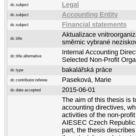
Legal
dc.subject
Accounting Entity
dc.subject
Financial statements
dc.subject
Aktualizace vnitroorgani
dc.title
směrnic vybrané nezisko
Internal Accounting Direc
dc.title.alternative
Selected Non-Profit Orga
bakalářská práce
dc.type
Paseková, Marie
dc.contributor.referee
2015-06-01
dc.date.accepted
The aim of this thesis is 
accounting directives, wh
activities of the non-profi
AIESEC Czech Republic. I
part, the thesis describe