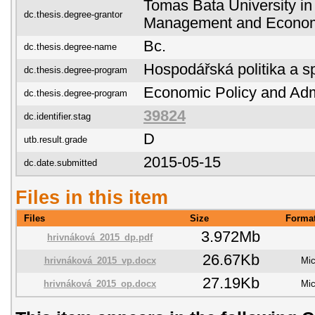
Tomas Bata University in 
dc.thesis.degree-grantor
Management and Econo
Bc.
dc.thesis.degree-name
Hospodářská politika a s
dc.thesis.degree-program
Economic Policy and Adm
dc.thesis.degree-program
39824
dc.identifier.stag
D
utb.result.grade
2015-05-15
dc.date.submitted
Files in this item
Files
Size
Forma
3.972Mb
hrivnáková_2015_dp.pdf
26.67Kb
hrivnáková_2015_vp.docx
Mic
27.19Kb
hrivnáková_2015_op.docx
Mic