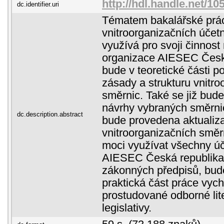
http://hdl.handle.net/1
dc.identifier.uri
Tématem bakalářské prác
vnitroorganizačních účetn
využívá pro svoji činnost
organizace AIESEC Česká
bude v teoretické části 
zásady a strukturu vnitr
směrnic. Také se již bud
návrhy vybraných směrnic
dc.description.abstract
bude provedena aktualiz
vnitroorganizačních směr
moci využívat všechny úč
AIESEC Česká republika.
zákonných předpisů, bude
praktická část práce vych
prostudované odborné lite
legislativy.