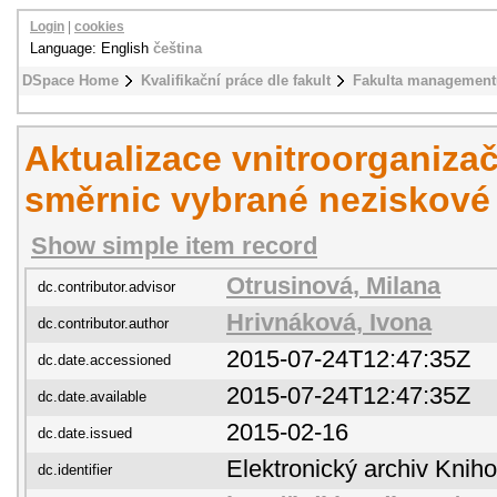
Login
|
cookies
Language: English
čeština
DSpace Home
Kvalifikační práce dle fakult
Fakulta management
Aktualizace vnitroorganiza
směrnic vybrané neziskové
Show simple item record
Otrusinová, Milana
dc.contributor.advisor
Hrivnáková, Ivona
dc.contributor.author
2015-07-24T12:47:35Z
dc.date.accessioned
2015-07-24T12:47:35Z
dc.date.available
2015-02-16
dc.date.issued
Elektronický archiv Kni
dc.identifier