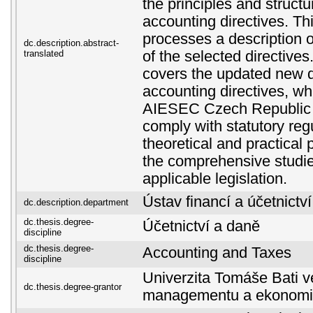
the principles and structur
accounting directives. Thi
processes a description 
dc.description.abstract-
translated
of the selected directives
covers the updated new dr
accounting directives, whi
AIESEC Czech Republic m
comply with statutory reg
theoretical and practical
the comprehensive studies
applicable legislation.
Ústav financí a účetnictví
dc.description.department
dc.thesis.degree-
Účetnictví a daně
discipline
dc.thesis.degree-
Accounting and Taxes
discipline
Univerzita Tomáše Bati ve
dc.thesis.degree-grantor
managementu a ekonomi