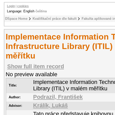
Login
|
cookies
Language: English
čeština
DSpace Home
Kvalifikační práce dle fakult
Fakulta aplikované i
Implementace Information 
Infrastructure Library (ITIL
měřítku
Show full item record
No preview available
Implementace Information Techno
Title:
Library (ITIL) v malém měřítku
Podrazil, František
Author:
Králík, Lukáš
Advisor:
Tato práce představuje knihovnu I