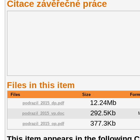
Citace závěřečné práce
Files in this item
Files
Size
Form
12.24Mb
podrazil_2015_dp.pdf
292.5Kb
podrazil_2015_vp.doc
377.3Kb
podrazil_2015_op.pdf
This item appears in the following C