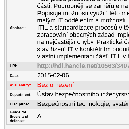
části. Podrobněji se zaměřuje na
Popisuje možnosti využití této m
malým IT oddělením a možnosti 
ITIL a standardizace procesů v tě
Abstract:
zpracování obecných zásad impl
na nejčastější chyby. Praktická č
stav řízení IT v konkrétním podn
vlastní implementaci částí ITIL v
http://hdl.handle.net/10563/340
URI:
2015-02-06
Date:
Bez omezení
Availability:
Ústav bezpečnostního inženýrstv
Department:
Bezpečnostní technologie, sys
Discipline:
Grade for
A
thesis and
defense: