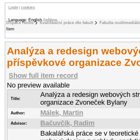
Login
|
cookies
Language: English
čeština
DSpace Home
Kvalifikační práce dle fakult
Fakulta multimediál
Item
Analýza a redesign webový
příspěvkové organizace Zv
Show full item record
No preview available
Analýza a redesign webových st
Title:
organizace Zvoneček Bylany
Málek, Martin
Author:
Bačuvčík, Radim
Advisor:
Bakalářská práce se v teoretické