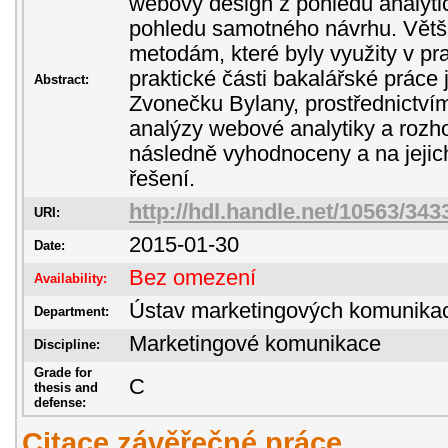
webový design z pohledu analyti
pohledu samotného návrhu. Větší
metodám, které byly využity v pra
praktické části bakalářské práce
Abstract:
Zvonečku Bylany, prostřednictvím
analýzy webové analytiky a rozho
následně vyhodnoceny a na jejic
řešení.
http://hdl.handle.net/10563/343
URI:
2015-01-30
Date:
Bez omezení
Availability:
Ústav marketingových komunika
Department:
Marketingové komunikace
Discipline:
Grade for
C
thesis and
defense:
Citace závěřečné práce