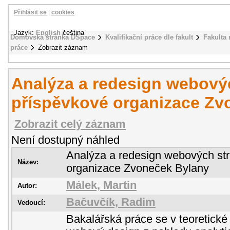
Přihlásit se
|
cookies
Jazyk:
English
čeština
Domovská stránka DSpace
Kvalifikační práce dle fakult
Fakulta
práce
Zobrazit záznam
Analýza a redesign webový
příspěvkové organizace Zv
Zobrazit celý záznam
Není dostupný náhled
Analýza a redesign webových st
Název:
organizace Zvoneček Bylany
Málek, Martin
Autor:
Bačuvčík, Radim
Vedoucí:
Bakalářská práce se v teoretické