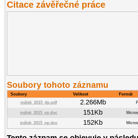
Citace závěřečné práce
Soubory tohoto záznamu
Soubory
Velikost
Formát
2.266Mb
málek_2015_dp.pdf
151Kb
málek_2015_vp.doc
Micros
152Kb
málek_2015_op.doc
Micros
Tento záznam se objevuje v následu