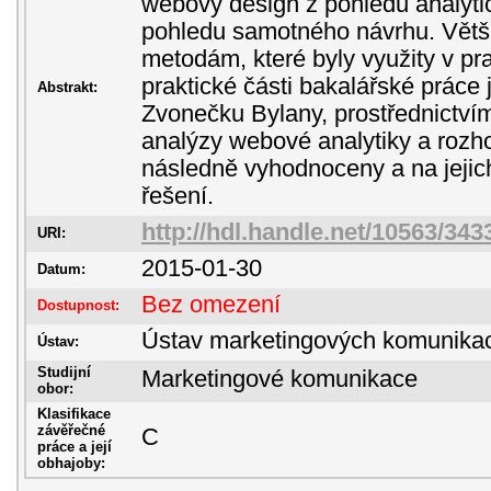
webový design z pohledu analyti
pohledu samotného návrhu. Větší
metodám, které byly využity v pra
praktické části bakalářské práce
Abstrakt:
Zvonečku Bylany, prostřednictvím
analýzy webové analytiky a rozho
následně vyhodnoceny a na jejic
řešení.
http://hdl.handle.net/10563/343
URI:
2015-01-30
Datum:
Bez omezení
Dostupnost:
Ústav marketingových komunika
Ústav:
Studijní
Marketingové komunikace
obor:
Klasifikace
závěřečné
C
práce a její
obhajoby: