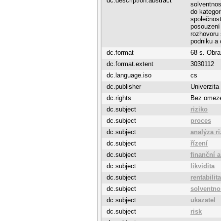
dc.description.abstract
solventnos
do kategor
společnos
posouzení 
rozhovoru 
podniku a 
dc.format
68 s. Obra
dc.format.extent
3030112
dc.language.iso
cs
dc.publisher
Univerzita
dc.rights
Bez omez
dc.subject
riziko
dc.subject
proces
dc.subject
analýza ri
dc.subject
řízení
dc.subject
finanční 
dc.subject
likvidita
dc.subject
rentabilita
dc.subject
solventno
dc.subject
ukazatel
dc.subject
risk