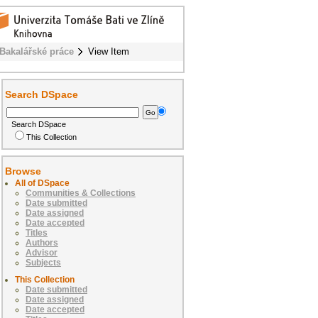
Bakalářské práce
View Item
Search DSpace
Search DSpace
This Collection
Browse
All of DSpace
Communities & Collections
Date submitted
Date assigned
Date accepted
Titles
Authors
Advisor
Subjects
This Collection
Date submitted
Date assigned
Date accepted