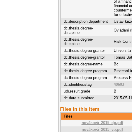
of a finan
financial 
counterme
for effect
dc.description.department
Ústav kriz
dc.thesis.degree-
Ovládání r
discipline
dc.thesis.degree-
Risk Contr
discipline
dc.thesis.degree-grantor
Univerzita
dc.thesis.degree-grantor
Tomas Bata
dc.thesis.degree-name
Bc.
dc.thesis.degree-program
Procesní i
dc.thesis.degree-program
Process E
dc.identifier.stag
40603
utb.result.grade
B
dc.date.submitted
2015-05-1
Files in this item
Files
nováková_2015_dp.pdf
nováková_2015_vp.pdf