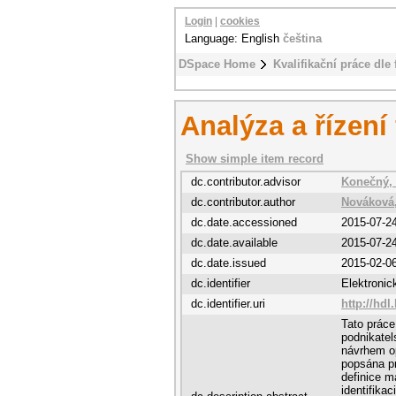
Login
|
cookies
Language: English
čeština
DSpace Home
Kvalifikační práce dle 
Analýza a řízení
Show simple item record
dc.contributor.advisor
Konečný, 
dc.contributor.author
Nováková
dc.date.accessioned
2015-07-2
dc.date.available
2015-07-2
dc.date.issued
2015-02-0
dc.identifier
Elektroni
dc.identifier.uri
http://hdl
Tato práce
podnikatel
návrhem opa
popsána pr
definice m
identifikac