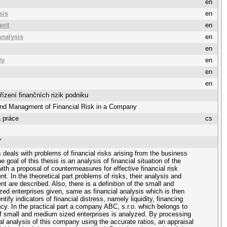
en
sis
en
ent
en
analysis
en
en
ty
en
en
en
řízení finančních rizik podniku
and Managment of Financial Risk in a Company
 práce
cs
7
s deals with problems of financial risks arising from the business
he goal of this thesis is an analysis of financial situation of the
th a proposal of countermeasures for effective financial risk
. In the theoretical part problems of risks, their analysis and
 are described. Also, there is a definition of the small and
ed enterprises given, same as financial analysis which is then
ntify indicators of financial distress, namely liquidity, financing
cy. In the practical part a company ABC, s.r.o. which belongs to
f small and medium sized enterprises is analyzed. By processing
ial analysis of this company using the accurate ratios, an appraisal