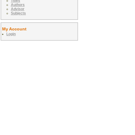
Titles
Authors
Advisor
Subjects
My Account
Login