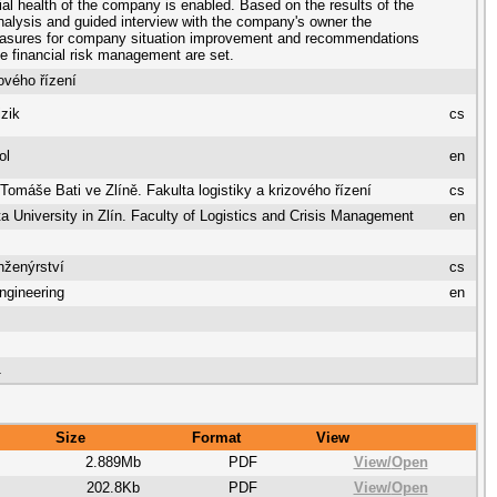
cial health of the company is enabled. Based on the results of the
analysis and guided interview with the company's owner the
asures for company situation improvement and recommendations
ive financial risk management are set.
ového řízení
izik
cs
ol
en
 Tomáše Bati ve Zlíně. Fakulta logistiky a krizového řízení
cs
 University in Zlín. Faculty of Logistics and Crisis Management
en
nženýrství
cs
ngineering
en
1
Size
Format
View
2.889Mb
PDF
View/
Open
202.8Kb
PDF
View/
Open