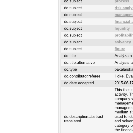
dc.subject
process
dc.subject
risk analy
dc.subject
managem
dc.subject
financial 
dc.subject
liquidity
dc.subject
profitabili
dc.subject
solvency
dc.subject
figure
dc.title
Analýza a 
dc.title.alternative
Analysis 
dc.type
bakalářská
dc.contributor.referee
Hoke, Eva
dc.date.accepted
2015-06-1
This thesi
activity. T
company wi
management
management
medium siz
dc.description.abstract-
used to ide
translated
and solven
category o
the financ