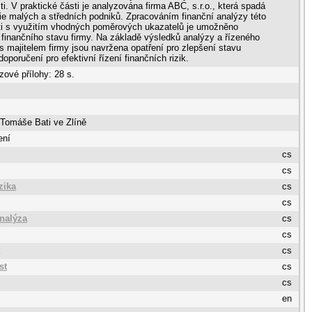
ti. V praktické části je analyzována firma ABC, s.r.o., která spadá
ie malých a středních podniků. Zpracováním finanční analýzy této
ti s využitím vhodných poměrových ukazatelů je umožněno
finančního stavu firmy. Na základě výsledků analýzy a řízeného
s majitelem firmy jsou navržena opatření pro zlepšení stavu
doporučení pro efektivní řízení finančních rizik.
zové přílohy: 28 s.
 Tomáše Bati ve Zlíně
ení
cs
cs
zika
cs
cs
analýza
cs
cs
cs
st
cs
cs
en