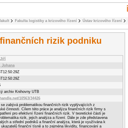
fakult
Fakulta logistiky a krizového řízení
Ústav krizového řízení
 finančních rizik podniku
Jiří
, Johana
4T12:50:29Z
4T12:50:29Z
6
cký archiv Knihovny UTB
.handle.net/10563/34426
 se zabývá problematikou finančních rizik vyplývajících z
ské činnosti. Cílem této práce je analýza finančních rizik firmy s
tření pro efektivní řízení finančních rizik. V teoretické části je
oblematika rizik, jejich analýza a řízení. Dále je zde představena
alých a střední podniků a finanční analýza, která je využívána k
i ukazatelů finanční tísně a to zejména likvidity, financování a